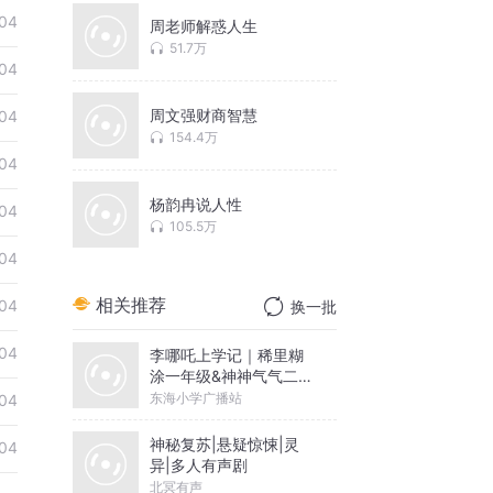
04
周老师解惑人生
51.7万
04
周文强财商智慧
04
154.4万
04
杨韵冉说人性
04
105.5万
04
相关推荐
04
换一批
04
李哪吒上学记｜稀里糊
涂一年级&神神气气二年
级
东海小学广播站
04
神秘复苏|悬疑惊悚|灵
04
异|多人有声剧
北冥有声