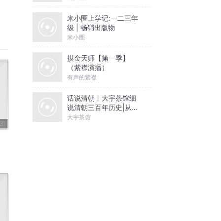
米小圈上学记:一二三年
级 | 畅销出版物
米小圈
摸金天师【第一季】
（紫襟演播）
有声的紫襟
话说清朝丨大宇茶馆细
说清朝三百年历史|从努
尔哈赤到末代皇帝溥仪|
大宇茶馆
31
康熙雍正乾隆