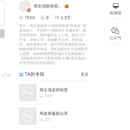
周文强财商密训课
电脑版
7559
9
3.3万
简介：
周文强老师 中国财商教育“富爸爸” 财
道创始人、罗伯特·T·清崎学生 出身农村，毫
论
无背景的他，初中辍学走上工地，做过13个
公众号
行业，26份工作，短短数年之内，创业成
功，创办多家公司，如今早已实现财富自由，
他独创致富学体系，用4大板块全方位根除穷
人思维，他的财商思维是他白手起家的核心。
【跟随周老师学习更多财商/主播/演说/创业/
管理/营销/投资等课程】
TA的专辑
更多
赞
周文强老师智慧
1.8万
周老师最新分享
2万