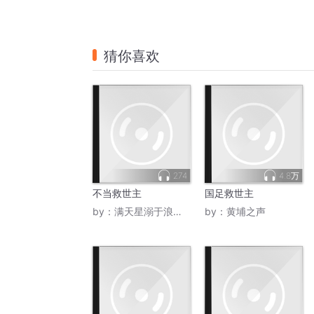
猜你喜欢
274
4.8万
不当救世主
国足救世主
by：
满天星溺于浪漫_子楠
by：
黄埔之声