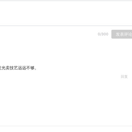
发表评
0
/
300
意光卖技艺远远不够。
回复