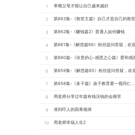
孝顺父母才能让自己越来越好
1
第863集-《救世主篇》自己才是自己的救
2
第862集-《赚钱篇2》普通人如何赚钱
3
第861集-《解惑篇66》粉丝提问答疑，欢
4
5
第859集-《解惑篇65》粉丝提问答疑，欢
6
第858集-《多子篇》孩子教育要一视同仁
7
周老师分享过年篇有钱没钱的会痛苦
8
准到吓人的因果规律
9
周老师幸福人生2
10