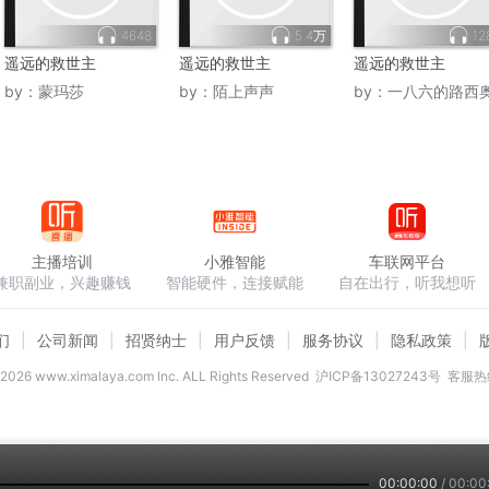
4648
5.4万
12
遥远的救世主
遥远的救世主
遥远的救世主
by：
蒙玛莎
by：
陌上声声
by：
一八六的路西
主播培训
小雅智能
车联网平台
兼职副业，兴趣赚钱
智能硬件，连接赋能
自在出行，听我想听
们
公司新闻
招贤纳士
用户反馈
服务协议
隐私政策
2026
www.ximalaya.com lnc. ALL Rights Reserved
沪ICP备13027243号
客服热线
00:00:00
/
00:00