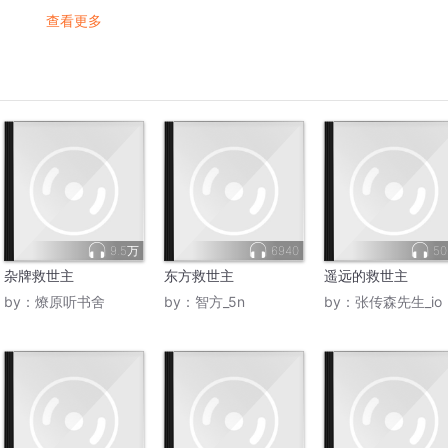
查看更多
9.5万
6940
50
杂牌救世主
东方救世主
遥远的救世主
by：
燎原听书舍
by：
智方_5n
by：
张传森先生_io