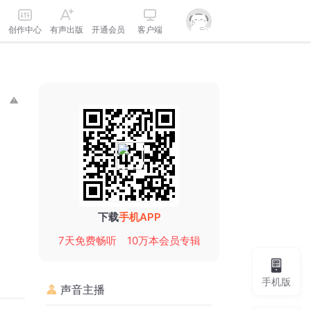
创作中心
有声出版
开通会员
客户端
下载
手机APP
7天免费畅听
10万本会员专辑
手机版
声音主播