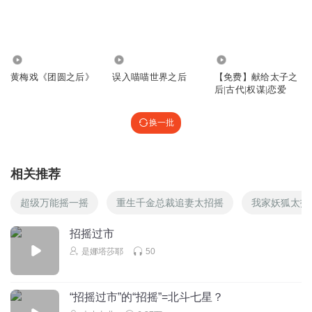
回复
2024-04-29
9
如意LEE
皇帝是真的心疼太子这个儿子啊！
1077
439
231
回复
黄梅戏《团圆之后》
误入喵喵世界之后
【免费】献给太子之
2024-04-29
7
后|古代|权谋|恋爱
戏墨1011
换一批
皇帝居然觉得太子这个他最爱的儿子被老婆揍一顿挺正常
的？还觉得这个儿媳选得挺好？
回复
2024-08-19
7
相关推荐
SelinaS
超级万能摇一摇
重生千金总裁追妻太招摇
我家妖狐太招
皇帝的配音太棒了 太有戏了
招摇过市
回复
2025-03-29
4
是娜塔莎耶
50
北晨的着魔
拦不住就跟着跑啊
“招摇过市”的“招摇”=北斗七星？
回复
2025-03-24
3