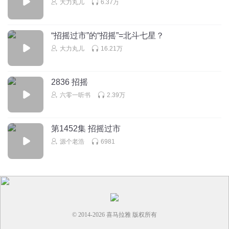
大力丸儿
6.37万
如意LEE
苏辛夷这体格，生个五七六个的，完全没问题
“招摇过市”的“招摇”=北斗七星？
大力丸儿
16.21万
回复
2024-04-29
3
2836 招摇
六零一听书
2.39万
第1452集 招摇过市
源个老浩
6981
© 2014-
2026
喜马拉雅 版权所有