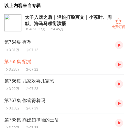
以上内容来自专辑
太子入戏之后｜轻松打脸爽文｜小苏叶、周
默、海马马领衔演播
免费订阅
4890.27万
4.45万
第764集 有孕
3.31万
07:12
第765集 招摇
3.28万
07:22
第766集 几家欢喜几家愁
3.22万
07:23
第767集 你管得着吗
3.18万
07:29
第768集 靠媳妇撑腰的王爷
3.20万
07:28