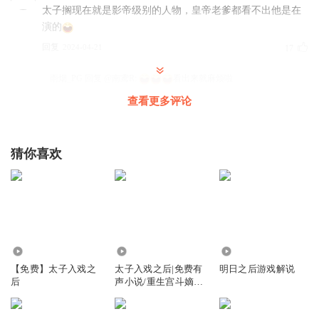
太子搁现在就是影帝级别的人物，皇帝老爹都看不出他是在
演的
回复
2024-04-21
17
雨烟_PG
回复 @
南鸢R
:
看出来就麻烦啦
查看更多评论
x存在
戏精太子真的是为了媳妇不择手段
猜你喜欢
回复
2024-07-14
11
暖夏xue
皇帝陛下，你家儿砸真真是影帝级别的演技呀，你可知~
回复
2024-04-21
10
1.57万
1.73万
4.69万
如意LEE
【免费】太子入戏之
太子入戏之后|免费有
明日之后游戏解说
后
声小说/重生宫斗嫡
这太子，连自己亲爹都骗的团团转，真真是戏精本精啊！洞
女/苏辛夷
察掌控人心的能力，此剧里无人能及