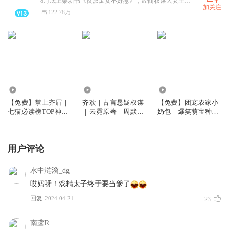
8月底上架新书《反派庶女不好惹》，经商权谋大女主，剧情高能反套路，敬请期待！账号上其余书均已完结可畅听
加关注
122.78万
14.48万
1325.50万
63.03万
【免费】掌上齐眉｜
齐欢｜古言悬疑权谋
【免费】团宠农家小
七猫必读榜TOP神作
｜云霓原著｜周默团
奶包｜爆笑萌宝种田
｜超两百万人阅读 ｜
队演播 | 多人有声剧
文｜周默团队制作|多
周默X大方
人有声剧
用户评论
水中涟漪_dg
哎妈呀！戏精太子终于要当爹了
回复
2024-04-21
23
南鸢R