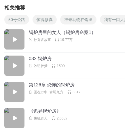
相关推荐
50号公路
惊魂修真
神奇动物在锅里
我有一口大黑
锅炉房里的女人（锅炉房命案1）
孙乔讲故事
19.77万
032 锅炉房
汐玥梦梦
1599
第126章 恐怖的锅炉房
圆在方中_青羽九方
3317
《诡异锅炉房》
拂晓青天
2.66万