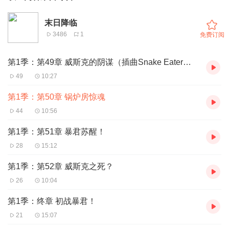
末日降临
3486
1
免费订阅
第1季：第49章 威斯克的阴谋（插曲Snake Eater敬上）
49
10:27
第1季：第50章 锅炉房惊魂
44
10:56
第1季：第51章 暴君苏醒！
28
15:12
第1季：第52章 威斯克之死？
26
10:04
第1季：终章 初战暴君！
21
15:07