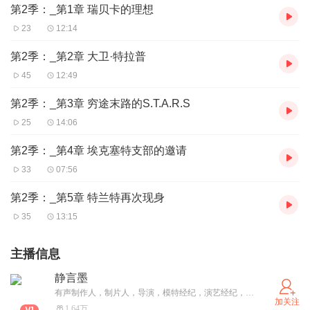
第2季：_第1章 瑞贝卡的理想
23
12:14
第2季：_第2章 大卫·特拉普
45
12:49
第2季：_第3章 穷途末路的S.T.A.R.S
25
14:06
第2季：_第4章 埃克塞特支部的邀请
33
07:56
第2季：_第5章 特兰特再次现身
35
13:15
主播信息
静言墨
有声制作人，制片人，导演，模特经纪，演艺经纪，资源统筹，活动策划与执行人，哲学探索者，喜欢深度思考，看有深度的书，结交有独特思想的人，用心传递一些价值与意义，构筑自己成一点有用处的磁场。
加关注
1.64万