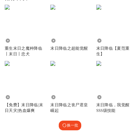
1.82万
439
1.46万
重生末日之魔种降临
末日降临之超能觉醒
末日降临【夏范重
丨末日丨忠犬
生】
4.01万
4853
24.61万
【免费】末日降临|末
末日降临之丧尸君皇
末日降临，我觉醒
日天灾|热血爆爽
崛起
SSS级技能
换一批