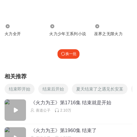
回复
2024-04-23
0
丹橘411
一楼大平层
6375
1.94万
7.40万
回复
2024-04-23
火力全开
火力少年王系列小说
巫界之无限火力
2
丹橘411
回复 @
丹橘411
:
高光也有懵圈的时候
换一批
东原兄
对抗演习被打成了狩猎季 最近又看了一遍《全频段阻塞干
相关推荐
扰》，唉，现在这几个战场打的……
结束即开始
结束后开始
夏天结束了之遇见长安某
回复
2024-04-23
3
《火力为王》第1716集 结束就是开始
古九飞
喜道公子
2.10万
作弊啊
回复
2024-04-23
2
《火力为王》第1960集 结束了
我是饭团儿