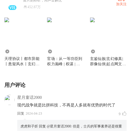
留片刻聆听，用声音解忧
加关注
452.87万
186.58万
9681.28万
1.42亿
天理协议丨都市异能
官场：从一等功臣到
玄鉴仙族|玄幻修真|
丨悬疑风水丨玄幻冒
权力巅峰 | 权谋 | 职
群像仙侠|起点网文黑
险丨喜道公子丨多人
场 | 多人有声剧
马|喜道公子有声剧
有声剧
用户评论
星月童话2000
现代战争就是比拼科技，不再是人多就有优势的时代了
回复
2024-04-23
9
虎虎和子炘
回复 @
星月童话2000
:
但是，士兵的军事素养还是很重