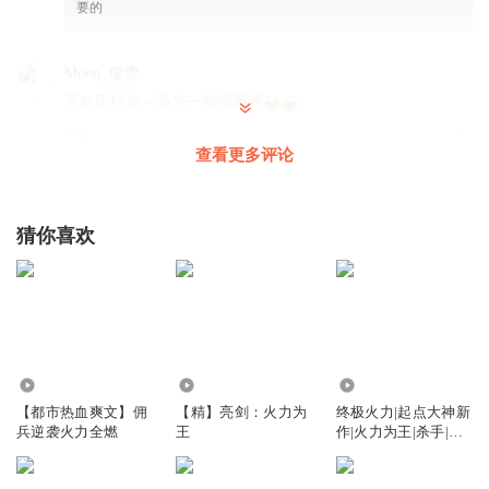
要的
Moon_瑞雪
开始即结束～高光一脸懵圈啊
回复
2024-04-23
2
查看更多评论
舞夜_i3
美国大片看多了，成美吹了
猜你喜欢
回复
2025-06-25
2
秋水yi
回复 @
舞夜_i3
:
美国本来就是北美霸主地位，比我们在亚洲
的地位都要稳，我们有很多先进的作战体系都是先仿美，再超越
美。认识到差距才能进步，不能有闭关锁国的思想，清朝就是案
例。
7.03万
114.07万
72.53万
【都市热血爽文】佣
【精】亮剑：火力为
终极火力|起点大神新
兵逆袭火力全燃
王
作|火力为王|杀手|佣
奋斗的三只熊
兵|都市|热血|多人剧
拼的是实力