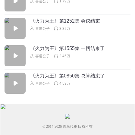
喜道公子
1.79万
哈哈哈哈哈😂全体阵亡，连对方人在哪儿都不知道 一颗空对
地导弹结束战斗
《火力为王》第1252集 会议结束
回复
2024-04-25
2
喜道公子
3.32万
我是饭团儿
回复 @
我是饭团儿
:
十六枚JAGM导弹，四十发炮弹，
这怎么玩
《火力为王》第1555集 一切结束了
喜道公子
2.45万
甜意ty
额😑高光都没机会发挥了，还没开始就结束了
《火力为王》第0850集 总算结束了
回复
2024-04-23
2
喜道公子
4.59万
雨遇5552
这不跟撒旦佣兵团学的 一顿152大炮
回复
2025-10-17
2
© 2014-
2026
喜马拉雅 版权所有