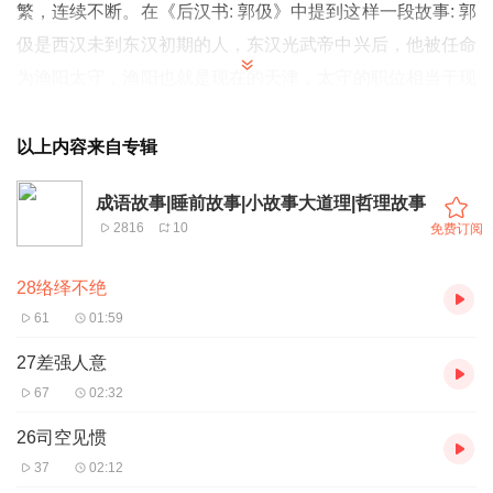
繁，连续不断。在《后汉书: 郭伋》中提到这样一段故事: 郭
伋是西汉未到东汉初期的人，东汉光武帝中兴后，他被任命
为渔阳太守，渔阳也就是现在的天津，太守的职位相当于现
在的省长或是直辖市市长。渔阳一地经过西汉未期的变动，
盗贼充斥。郭伋上任后，信赏必罚，惩奸除恶，盗贼便从此
以上内容来自专辑
消散，地方逐渐归于平静。后来匈奴又不断地扰乱渔阳边
成语故事|睡前故事|小故事大道理|哲理故事
境，郭伋整军待战，以致于匈奴不敢来犯，使人民得以安居
2816
10
免费订阅
乐业。
由于他在此地的政绩极佳，颍川地区出现盗贼时，颍川也就
28络绎不绝
是现在的河南省禹州市，光武帝又将他派去做太守。郭级到
61
01:59
了颍川，招降山贼数百人，不将他们治罪，让他们回乡务
27差强人意
农。
67
02:32
所以除了颍川地区的盗贼外，其它地区的盗贼听说郭级的德
26司空见惯
政，都纷纷前来归降。
37
02:12
《后汉书》此处原文便用“骆驿不绝”这个词，不过“骆驿”是