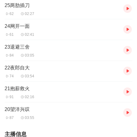
骆驼的骆，驿是驿站的驿，来形容各地区的盗贼来降时，人
25两肋插刀
与车马来往频繁，连续不断的样子，现在更多的是用绞丝旁
62
02:27
的“络绎”。
24网开一面
61
02:41
23退避三舍
84
03:05
22夜郎自大
74
03:54
21抱薪救火
91
02:16
20望洋兴叹
87
03:55
主播信息