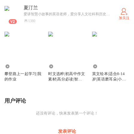
夏汀兰
爱讲智慧小故事的英语老师，爱分享人文社科和历史知识。喜马拉雅A+平台认证主播，声音温暖治愈，喜欢烹饪，唱歌，旅游。
加关注
1380
210
4674
13.73万
攀登路上一起学习|我
时文选粹|初高中作文
英文绘本|适合8-14
的作业
素材|高分必读|智慧
岁|英语磨耳朵|小故
阅读丛书
事大道理
用户评论
还没有评论，快来发表第一个评论！
发表评论