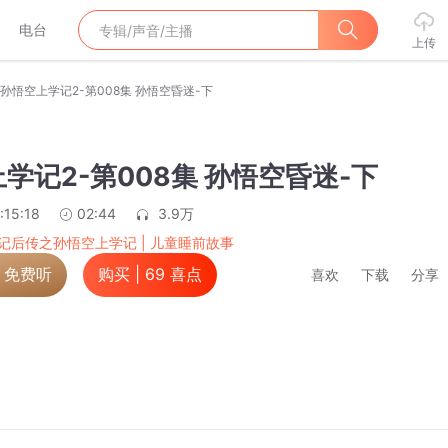
电台
上传
孙悟空上学记2-第008集 孙悟空昏迷-下
学记2-第008集 孙悟空昏迷-下
:15:18
02:44
3.9万
记后传之孙悟空上学记 | 儿童睡前故事
，免费听
购买 |
69
喜点
喜欢
下载
分享