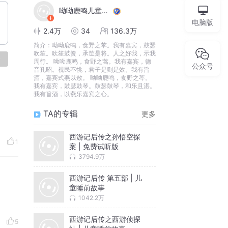
呦呦鹿鸣儿童睡前故事
电脑版
2.4万
34
136.3万
简介：
呦呦鹿鸣，食野之苹。我有嘉宾，鼓瑟
吹笙。吹笙鼓簧，承筐是将。人之好我，示我
论
周行。 呦呦鹿鸣，食野之蒿。我有嘉宾，德
公众号
音孔昭。视民不恌，君子是则是效。我有旨
酒，嘉宾式燕以敖。 呦呦鹿鸣，食野之芩。
我有嘉宾，鼓瑟鼓琴。鼓瑟鼓琴，和乐且湛。
我有旨酒，以燕乐嘉宾之心。
TA的专辑
更多
西游记后传之孙悟空探
1
案 | 免费试听版
3794.9万
西游记后传 第五部 | 儿
童睡前故事
1042.2万
西游记后传之西游侦探
5