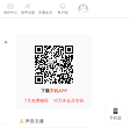
创作中心
有声出版
开通会员
客户端
下载
手机APP
7天免费畅听
10万本会员专辑
手机版
声音主播