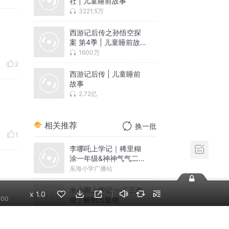
社 | 儿童睡前故事
3221.5万
西游记后传之孙悟空探
案 第4季 | 儿童睡前故
事
1600万
2
西游记后传 | 儿童睡前
故事
2.72亿
相关推荐
换一批
1
李哪吒上学记｜稀里糊
涂一年级&神神气气二年
级
东海小学广播站
米小圈上学记:一二三年
x
1.0
:00
级 | 畅销出版物
米小圈
6