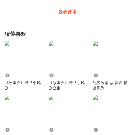
发表评论
猜你喜欢
310.39万
1221.81万
125
《故事会》精品小说
《故事会》精品小说
纪实故事-故事会·精
剧
剧全集
品系列
401.51万
213.26万
268.73万