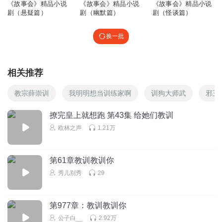
《故事会》精品小说
《故事会》精品小说
《故事会》精品小说
剧（悬疑篇）
剧（幽默篇）
剧（怪谈篇）
换一批
相关推荐
教宗薛崇训
我明明想当训练家啊
训狗大师武
邪王
撩完皇上就想跑 第43集 给她们教训
欧林之声
1.21万
第61章教训教训你
秀儿别秀
29
第977章：教训教训你
公子白__
2.92万