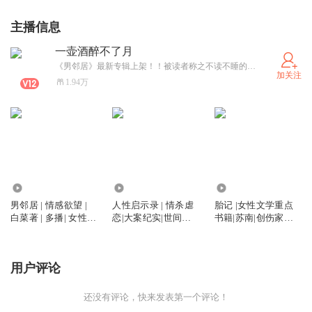
主播信息
一壶酒醉不了月
《男邻居》最新专辑上架！！被读者称之不读不睡的小说，推荐收听！！《夫人她来自1938》 欢迎点进主页收听！《故事会》《中国民间故事》，传承民间文化经典，欢迎订阅、送月票哦！
加关注
1.94万
24.69万
2.12万
3592
男邻居 | 情感欲望 |
人性启示录 | 情杀虐
胎记 |女性文学重点
白菜著 | 多播| 女性成
恋|大案纪实|世间百
书籍|苏南|创伤家庭|
长
态
自愈觉醒
用户评论
还没有评论，快来发表第一个评论！