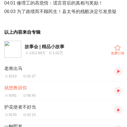
04:01 修理工的高觉悟：谎言背后的真相与奖励！
06:03 为了政绩而不顾民生！县太爷的残酷决定引发质疑
以上内容来自专辑
故事会 | 精品小故事
1312.88万
1.02万
免费订阅
老将出马
8210
02:27
就想教训你
9391
06:45
护花使者不好当
8135
02:15
一触即发