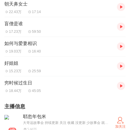
朝天鼻女士
22.43万
17:14
盲僧是谁
17.23万
59:50
如何与爱妻相识
19.03万
16:40
好姐姐
15.23万
25:59
穷时候过生日
18.44万
45:05
主播信息
耶忽年包米
大哥远故事会 持续更新 关注 收藏 没更新 少故事会 就是被下架了 且听且珍惜
加关注
5.60万