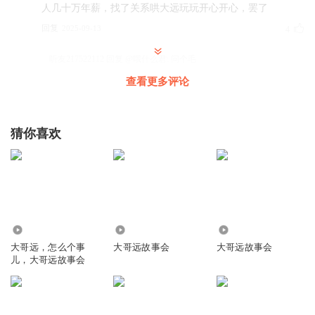
人几十万年薪，找了关系哄大远玩玩开心开心，罢了
回复
2025-09-13
4
听友217522112
回复 @
哦什么君
:
问个毛
查看更多评论
自知爱难留
听着听着就睡着了 一个故事会三天没听完
猜你喜欢
回复
2024-05-01
4
哪的小神吒
哈哈哈哈哈哈哈
回复
2024-06-10
2
20.39万
237.84万
341.23万
听友378699083
大哥远，怎么个事
大哥远故事会
大哥远故事会
儿，大哥远故事会
啥时候能回来啊
回复
2026-03-04
1