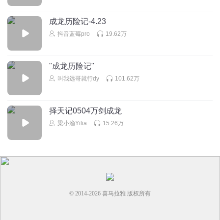
回复
2025-07-27
0
成龙历险记-4.23
抖音蓝莓pro
19.62万
"成龙历险记"
叫我远哥就行dy
101.62万
择天记0504万剑成龙
梁小渔Yilia
15.26万
© 2014-
2026
喜马拉雅 版权所有