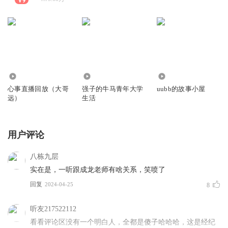
10.93万
4.30万
6.50万
心事直播回放（大哥
强子的牛马青年大学
uubb的故事小屋
远）
生活
用户评论
八栋九层
实在是，一听跟成龙老师有啥关系，笑喷了
回复
2024-04-25
8
听友217522112
看看评论区没有一个明白人，全都是傻子哈哈哈，这是经纪