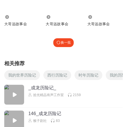
老秦5269
晚安远
449.52万
14.73万
4.21万
回复
2024-11-01
1
大哥远故事会
大哥远故事会
大哥远故事会
终Die
啥电影啊
换一批
回复
2026-05-31
0
长春王姐
相关推荐
妈妈说啥都是对的
我的世界历险记
西行历险记
时年历险记
我的历险
回复
2026-04-22
0
_成龙历险记_
写下我们的诗
拾光精品有声工作室
2159
晚安
回复
2026-04-09
0
146_成龙历险记
邓紫棋丷
猴子剧社
83
支持