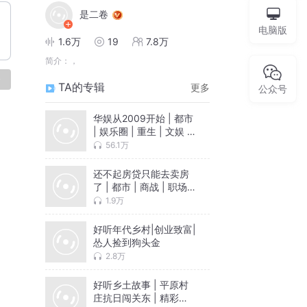
是二卷
电脑版
1.6万
19
7.8万
简介：
，
论
TA的专辑
更多
公众号
华娱从2009开始 | 都市
| 娱乐圈 | 重生 | 文娱 |
轻松 | 年代 | 爽文
56.1万
还不起房贷只能去卖房
了 | 都市 | 商战 | 职场 |
爽文 | 发家致富 | 职业
1.9万
文 | 逆袭
好听年代乡村|创业致富|
怂人捡到狗头金
2.8万
好听乡土故事 | 平原村
庄抗日闯关东 | 精彩乡