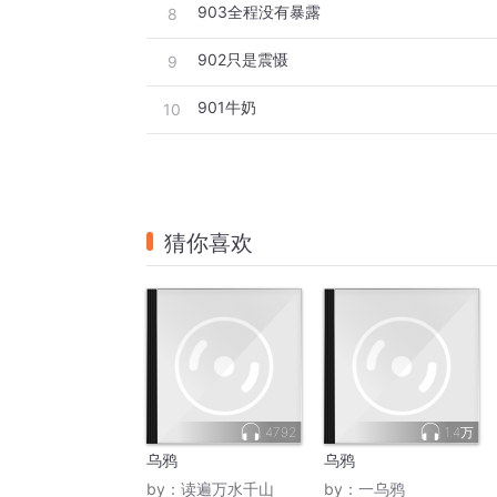
903全程没有暴露
8
902只是震慑
9
901牛奶
10
猜你喜欢
4792
1.4万
乌鸦
乌鸦
by：
读遍万水千山
by：
一乌鸦