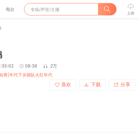
电台
上传
鸦
鸦
:35:02
08:36
2万
知青|年代下乡插队火红年代
喜欢
下载
分享