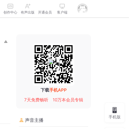
创作中心
有声出版
开通会员
客户端
下载
手机APP
7天免费畅听
10万本会员专辑
手机版
声音主播