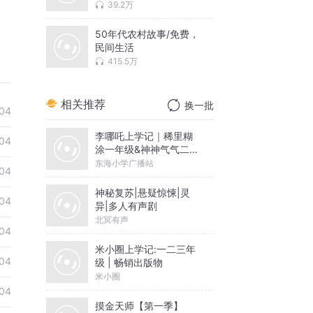
村
39.2万
50年代农村故事/免费，
民间生活
415.5万
相关推荐
换一批
04
李哪吒上学记｜稀里糊
04
涂一年级&神神气气二年
级
东海小学广播站
04
神秘复苏|悬疑惊悚|灵
04
异|多人有声剧
北冥有声
04
米小圈上学记:一二三年
04
级 | 畅销出版物
米小圈
04
摸金天师【第一季】