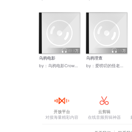
49.8万
1.5万
乌鸦电影
乌鸦理查
by：
乌鸦电影Crowmovie
by：
爱唠叨的怪老头儿
开放平台
云剪辑
对接海量精彩内容
在线音频剪辑神器