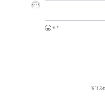
表情
暂时没