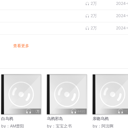
2万
2024-
2万
2024-
2万
2024-
查看更多
1.3万
4495
11
白乌鸦
乌鸦邪岛
亲吻乌鸦
by：
AM楚阳
by：
宝宝之书
by：
阿沈啊