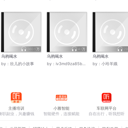
360.5万
4.1万
29
乌鸦喝水
乌鸦喝水
乌鸦喝水
by：
欣儿的小故事
by：
iv3md9za85b1refum9qv
by：
小玲羊娥
主播培训
小雅智能
车联网平台
兼职副业，兴趣赚钱
智能硬件，连接赋能
自在出行，听我想听