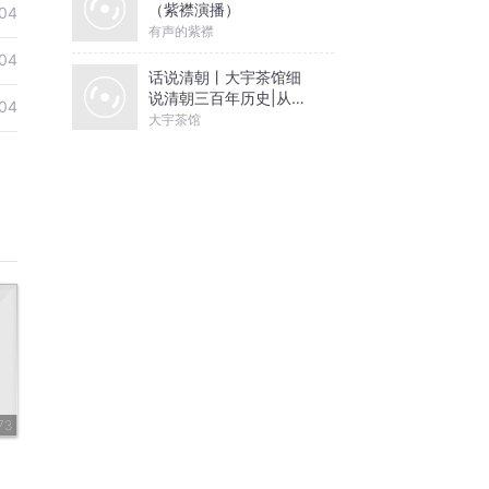
（紫襟演播）
04
有声的紫襟
04
话说清朝丨大宇茶馆细
说清朝三百年历史|从努
04
尔哈赤到末代皇帝溥仪|
大宇茶馆
康熙雍正乾隆
73