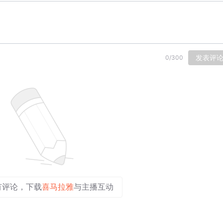
发表评
0
/
300
有评论，下载
喜马拉雅
与主播互动