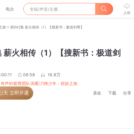
电台
上传
>
之旅
第642集 薪火相传（1）【搜新书：极道剑尊】
集 薪火相传（1）【搜新书：极道剑
:00:11
06:58
16.8万
|有声的紫襟团队演播|刀锋少年：斩妖之旅
元/天 立即开通
喜欢
下载
分享