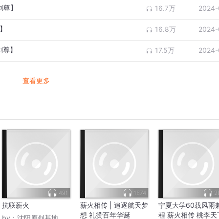
剑尊】
16.7万
2024-
尊】
16.8万
2024-
剑尊】
17.5万
2024-
查看更多
491
1674
2
抗联薪火
薪火相传 | 追逐航天梦
宁夏大学60载风雨
想 礼赞百年华诞
程 薪火相传 桃李天
by：
沈阳原创基地