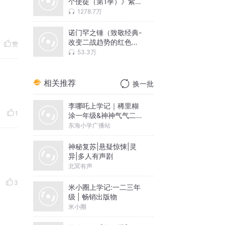
个使徒（第1季）》紫襟
演播
1278.7万
诺门罕之锤（致敬经典-
改变二战趋势的红色传
赞
奇，紫襟播讲）
53.3万
相关推荐
换一批
李哪吒上学记｜稀里糊
1
涂一年级&神神气气二年
级
东海小学广播站
神秘复苏|悬疑惊悚|灵
异|多人有声剧
北冥有声
3
米小圈上学记:一二三年
级 | 畅销出版物
米小圈