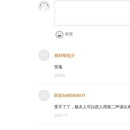
表情
你好哈拉少
安逸
29天前
听友546084011
受不了了，杨夫人可以把人用第二声读出
2025-11