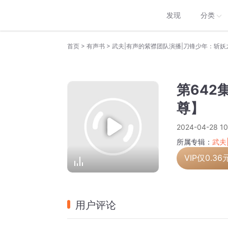
发现
分类
>
>
首页
有声书
武夫|有声的紫襟团队演播|刀锋少年：斩妖
第642
尊】
2024-04-28 10
所属专辑：
武夫
VIP仅
0.36
用户评论