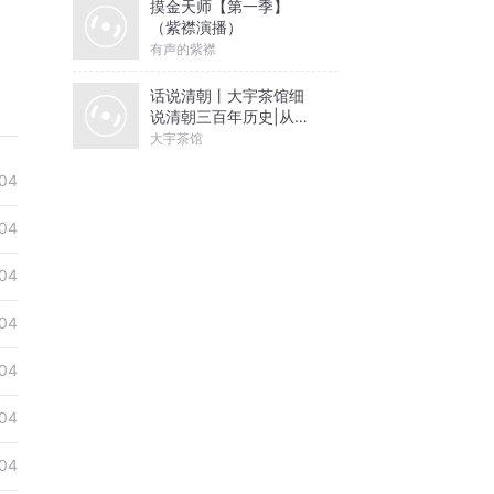
摸金天师【第一季】
（紫襟演播）
有声的紫襟
话说清朝丨大宇茶馆细
说清朝三百年历史|从努
尔哈赤到末代皇帝溥仪|
大宇茶馆
康熙雍正乾隆
04
04
04
04
04
04
04