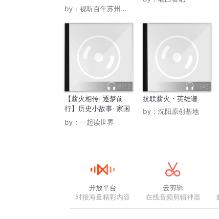
by：
视听百年苏州党史
8212
1349
【薪火相传· 逐梦前
抗联薪火・英雄谱
行】历史小故事· 家国
by：
沈阳原创基地
大情怀
by：
一起读世界
开放平台
云剪辑
对接海量精彩内容
在线音频剪辑神器