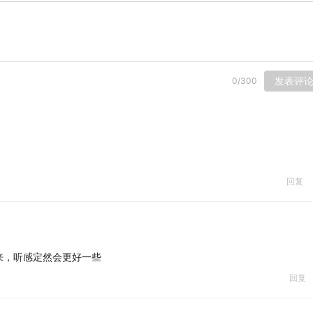
发表评
0
/
300
回复
来，听感定然会更好一些
回复