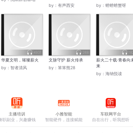
by：
有声西安
by：
螃螃螃蟹呀
4931
268
18
华夏文明，璀璨薪火
文脉守护 薪火传承
薪火二十载·青春向
来
by：
智者清风
by：
笨笨熊28
by：
海纳悦读
主播培训
小雅智能
车联网平台
兼职副业，兴趣赚钱
智能硬件，连接赋能
自在出行，听我想听