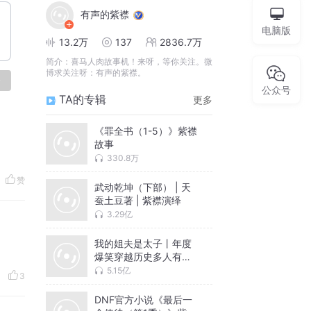
有声的紫襟
电脑版
13.2万
137
2836.7万
简介：
喜马人肉故事机！来呀，等你关注。微
博求关注呀：有声的紫襟。
论
公众号
TA的专辑
更多
《罪全书（1-5）》紫襟
故事
330.8万
赞
武动乾坤（下部） | 天
蚕土豆著 | 紫襟演绎
3.29亿
我的姐夫是太子丨年度
爆笑穿越历史多人有声
剧丨有声的紫襟监制作
5.15亿
3
品
DNF官方小说《最后一