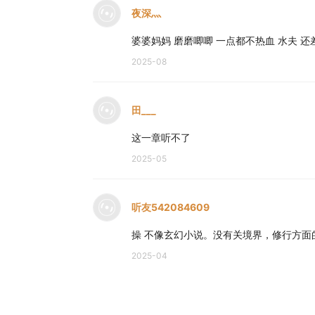
夜深灬
婆婆妈妈 磨磨唧唧 一点都不热血 水夫 还
2025-08
田___
这一章听不了
2025-05
听友542084609
操 不像玄幻小说。没有关境界，修行方面
2025-04