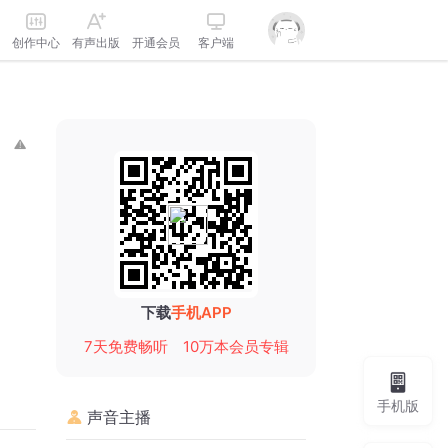
创作中心
有声出版
开通会员
客户端
下载
手机APP
7天免费畅听
10万本会员专辑
手机版
声音主播