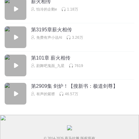
薪火相传
皇子妃也叫皇妃吗
怕冷的企鹅e
1.18万
回复
2025-07-22
0
一叶知秋许乐
第3195章薪火相传
免费有声小说AI
3.26万
回复
2025-03-18
0
第101章 薪火相传
剧舞吧鬼面_九星
7619
第2909集 剑炉！【搜新书：极道剑尊】
有声的紫襟
46.57万
© 2014-
2026
喜马拉雅 版权所有