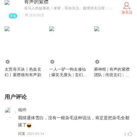
有声的紫襟
喜马人肉故事机！来呀，等你关注。微博求关注呀：有声的紫襟。
加关注
2836.80万
20.18亿
5.77亿
1.67亿
太荒吞天诀丨热血玄
一人一驴一狗去修仙
葬神棺 | 有声的紫襟
幻丨紫襟领衔有声剧
| 爆笑无厘头 | 玄幻修
团队 | 传统玄幻 | 男
仙 | 有声的紫襟多人
频修仙 |打脸爽文| 多
有声剧
人有声剧
用户评论
楓晔
我猜通体雪白，没有一根杂毛这种说法，肯定是把杂毛全都
拔了
回复
2025-05-14
2