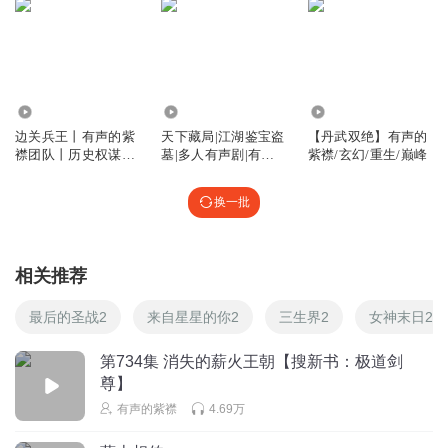
青崖鹿鸢
英雄迟暮，美人白发
回复
2025-05-31
1
1.37亿
6.03亿
5.92万
越努力越幸运wjm
边关兵王丨有声的紫
天下藏局|江湖鉴宝盗
【丹武双绝】有声的
好听
襟团队丨历史权谋丨
墓|多人有声剧|有声
紫襟/玄幻/重生/巅峰
热血兵王丨多人有声
的紫襟团队出品
回复
2024-05-01
1
剧
换一批
keeon
敌人杀不死，恩人救不了，这他妈主角还不如早点死。
相关推荐
回复
2026-06-27
0
最后的圣战2
来自星星的你2
三生界2
女神末日2
a彬__
皇妃？还太后呢
第734集 消失的薪火王朝【搜新书：极道剑
尊】
回复
2025-12-21
0
有声的紫襟
4.69万
听友267053878