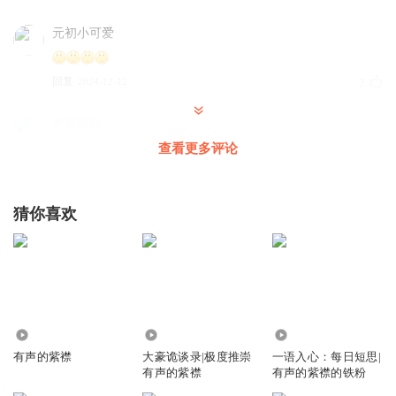
元初小可爱
回复
2024-12-12
2
星辰婉瑶
原来有文官之前多次建议大梁皇帝换掉大将军，大梁皇帝一
查看更多评论
直没采纳。这位皇帝的心胸的确和智慧，的确值得称赞。
猜你喜欢
回复
2024-04-28
1
新言665
回复 @
星辰婉瑶
:
绝顶高手怎么混都不错的，再说皇帝夺
权的时候没反对明显支持皇帝的。
你怎么舍得让我难过
1.81万
43.49万
1.12万
树的方向风决定 人的方向自己来决定
有声的紫襟
大豪诡谈录|极度推崇
一语入心：每日短思|
有声的紫襟
有声的紫襟的铁粉
回复
2024-08-12
1