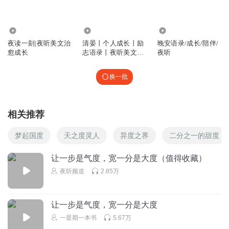
可以看的，但是音译会有一些字词错误，主页面有封面和文
稿两个选择，你选文稿就可以看到了
5980
7116
1794
回复
2025-03-27
3
夜读一刻|夜听美文治
清晏丨个人成长丨励
晚安语录/成长/陪伴/
愈成长
志语录丨夜听美文丨
夜听
心灵成长
八亿少女的梦x
为什么没有文字呀。我想边看边听
换一批
回复
2024-05-29
3
相关推荐
听友381939745
晚上睡前听的时候，感觉最后的音乐声音太大声了，跟说话
梦起国度
天之度灵人
异度之界
二分之一的甜度
声形成对比
回复
2024-05-28
2
让一步是气度，宽一分是大度（值得收藏）
夜听频道
2.85万
志存云海
快更新呀，怎么断了
让一步是气度，宽一分是大度
回复
2024-05-15
2
一星期一本书
5.67万