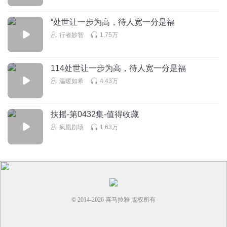
十二少就是ME
音乐太吵了，不适合夜听
“处世让一步为高，待人宽一分是福
回复
2024-06-17
1
行者妙智
1.75万
AAA盼盼_zg
114处世让一步为高，待人宽一分是福
挺好个节目 总是插播药累广告 烦人
温暖如希
4.43万
回复
2024-10-08
1
扶摇-第0432集-值得收藏
疯凰剧场
1.63万
© 2014-
2026
喜马拉雅 版权所有