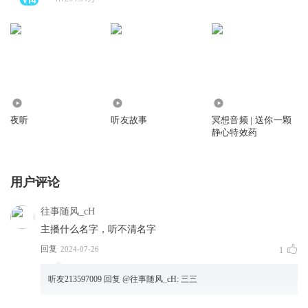
10.10亿
131.58万
2.84万
夜听
听友故事
冥想音频 | 送你一颗
静心特效药
用户评论
往事随风_cH
主播什么名字，听不清名字
回复
2024-07-26
1
听友213597009
回复 @
往事随风_cH
:
三三