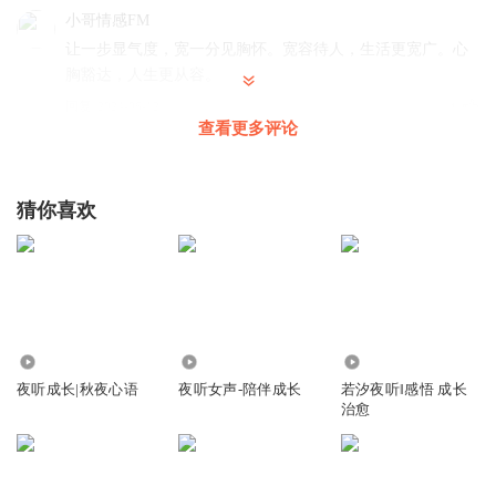
小哥情感FM
让一步显气度，宽一分见胸怀。宽容待人，生活更宽广。心
胸豁达，人生更从容。
回复
2024-06-12
1
查看更多评论
时光温暖_zc
结尾是什么歌，很好听
猜你喜欢
回复
2024-05-12
4
听友340656361
回复 @
时光温暖_zc
:
我曾
小哥情感FM
2.39万
7860
7960
让一步展现宽广胸怀，宽一分彰显博大心境。气度与大度，
夜听成长|秋夜心语
夜听女声-陪伴成长
若汐夜听‖感悟 成长
铸就人生格局，值得我们珍藏于心。
治愈
回复
2024-05-05
0
配音员小翅膀