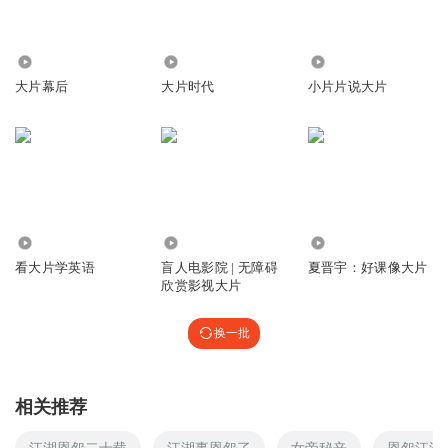
3913
57.59万
663.58万
大片幕后
大片时代
小片片说大片
1.12万
1.41万
1239
看大片学英语
盲人电影院 | 无障碍
夏晋宇：好课像大片
欣赏影视大片
换一批
相关推荐
江湖恩怨二十载
江湖事恩怨了
女帝秘辛
恩怨江湖