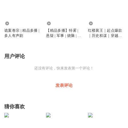
1.35万
79.09万
124.93万
诡案卷宗 | 精品多播 |
【精品多播】特雾 |
红楼襄王｜起点爆款
多人有声剧
悬疑 | 军事 | 烧脑 | 爽
｜历史权谋｜穿越逆
文 | 谍战剧
袭｜精品多播
用户评论
还没有评论，快来发表第一个评论！
发表评论
猜你喜欢