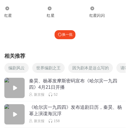
宋氏兄弟，女反派关雪心狠手辣，永远处在怀疑、焦虑中；
206
1593
1.82万
病恹恹的潘越，看似弱不禁风，却心思缜密，用最不在意的
红星
红星
红星闪闪
语气说出“命不值钱”的狠话……“特务科里面有很多人，有一
个原则——每个人都不是善茬儿，都是复杂的。”
换一批
王小枪喜欢塑造群像，因为只有人多了以后，每个人的差异
性才能显现出来。在创作时，不能千人一面，哪怕是一个小
相关推荐
角色，都尽量要有完整的人物线索，最核心的一点，就是这
个人物要让观众相信，“生活中每个人都能听到很多匪夷所
编剧风云
世界编剧之王
因为剧本是这么写的
请叫
思的事情，比如一个人骑自行车摔了一跤就去世了，有的人
秦昊、杨幂发摩斯密码宣布《哈尔滨一九四
从六楼掉下来也没事儿……类似的事情很多，没有理由，也
四》4月21日开播
没有逻辑。戏剧需要去说服观众，说明这个人是怎么变成这
新京报
52
样的，他怎么会做出这样的事情，所以编剧肯定是讲究铺
《哈尔滨一九四四》发布追剧日历，秦昊、杨
垫、逻辑等，核心还是人物要立得住，那就要更丰富更立
幂上演谍海沉浮
体。”
新京报
158
王小枪提到，比如关雪，她和很多男性的特务头子不一样，