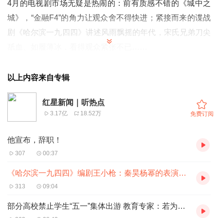
4月的电视剧市场无疑是热闹的：前有质感不错的《城中之
城》，“金融F4”的角力让观众舍不得快进；紧接而来的谍战
剧《哈尔滨一九四四》讲述风雨飘摇的年代，宋氏兄弟刀尖
舐血、如履薄冰，看得观众紧张不已……
《一九四四》是曾执导《大明王朝1566》《人间正道是沧
桑》等口碑剧的导演张黎的首部谍战剧，编剧王小枪擅长悬
以上内容来自专辑
疑、谍战题材，善于从各种矛盾冲突中深度挖掘人性，有
红星新闻｜听热点
《对手》《面具》等代表作。
3.17亿
18.52万
免费订阅
这两人能擦出什么样的火花？
在接受红星新闻记者专访时，王小枪称张黎导演是“氛围大
他宣布，辞职！
师”，对细节的把控格外严苛，两位主演的表演也可圈可
307
00:37
点，“秦昊也好，杨幂也好，他们的表演对写剧本时候的我
《哈尔滨一九四四》编剧王小枪：秦昊杨幂的表演，是写剧本时没想到的
来说，肯定都是没有想到的。”
313
09:04
壹
部分高校禁止学生“五一”集体出游 教育专家：若为逃避担责一味禁止不可取
作为国内中生代编剧中的佼佼者，王小枪擅长不同题材的剧