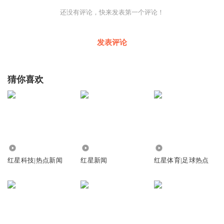
说《堕落》，人性的复杂、深刻在这部小说里一览无
还没有评论，快来发表第一个评论！
遗，“我是对谍战题材比较钟爱，它比普通的涉案剧对人性
的拷问会更加深刻，对于命运的唏嘘也更微妙、更复杂一
发表评论
些。这几年来，我自己是越来越对人物命运的不确定性感兴
趣。”
猜你喜欢
于是，在有了双胞胎兄弟的设计后，王小枪把故事放在了
1944年的哈尔滨，让人物处在一个微妙的历史时间节
点，“现在回头看，1945年日本投降了，但1944年年初的时
候，置身于这段历史当中的人物实际上是不知道的，可能有
感觉，但也不一定那么明显。一年以后，到了1945年年
9.66万
726.16万
302.61万
初，我相信这个故事里面的很多人，不管是正面还是反面的
红星科技|热点新闻
红星新闻
红星体育|足球热点
人物，都能感受到这种时代大潮的变化。这几个人物在短短
一年多的时间里，心态肯定会发生巨大的变化，我觉得这些
人物的变化都是有趣的。”
《一九四四》中，王小枪刻画了众多性格迥异的人物，除了