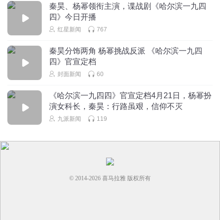
秦昊、杨幂领衔主演，谍战剧《哈尔滨一九四
她会利用自己女性身份，会有表面上的委屈、示弱甚至撒
四》今日开播
娇，但这一切都是演出来给周围人看的，真真假假、虚虚实
红星新闻
767
实，她只是要利用这些人。潘越也是一个复杂的人物，设计
秦昊分饰两角 杨幂挑战反派 《哈尔滨一九四
他去看心理医生这个情节，是想给这个人物更多的支撑，从
四》官宣定档
事这种工作的人手上沾满鲜血，他们也会出现心理问题。
封面新闻
60
叁
《哈尔滨一九四四》官宣定档4月21日，杨幂扮
《一九四四》是王小枪第一次和导演张黎合作，和秦昊、杨
演女科长，秦昊：行路虽艰，信仰不灭
幂也是首次合作。王小枪称，张黎导演是一个“氛围大
九派新闻
119
师”，“恐怖小说也好，悬疑小说也好，其实情节不是最重要
的，氛围是最重要的，我觉得这样更高级。所谓的氛围实际
上就是文学性，黎叔是一个文学性非常强的导演。”
杨幂和导演张黎
© 2014-
2026
喜马拉雅 版权所有
王小枪还记得，当时去剧组探班，看到好多道具都是真的，
棍子提起来都很重，是实木的。张黎导演在细节方面的要求
非常严格，比如拍摄日本兵走过一片泥地，他要求特写里地