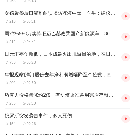
263
08:43
集，既写出了《对手》《面具》等高口碑谍战剧，也有拿下
去年白玉兰最佳编剧称号的剧情片《县委大院》等。
女孩聚餐后口渴难耐误喝防冻液中毒，医生：建议生产时加入刺激性气味方便辨认
编剧王小枪
210
06:11
《一九四四》最初的灵感，来源于王小枪十多年前创作的谍
周鸿祎990万卖掉旧迈巴赫改乘国产新能源车，360公司楼下办起车展，有车企留字条“供周总体验”
战剧《密使》，当时也是用了一个双胞胎的点子，“但相对
212
04:41
比较偷懒、讨巧，哥哥一出来就不见了，弟弟来做很多的事
日元汇率创新低，日本成最火出境游目的地，在日留学生：奢侈品店排长队，相当于打八折
情。”《密使》的导演卢伦常，也是《对手》的导演，“我们
730
05:23
以前聊过，如果再来写或者是拍《密使》故事的话，我们肯
年报观察|洋河股份去年净利润增幅降至个位数，四季度出现净亏损
定不会那么去做。”
208
02:50
作为谍战小说、戏剧爱好者，王小枪平常会看很多国外内的
谍战剧，一个强烈的感受是，大家都在求新求变，“这个赛
巧克力价格暴涨约2倍，有烘焙店准备用完库存就下架产品
道本来就很拥挤，大家都在挖空心思希望去设计一些新的叙
235
02:10
事角度。”《一九四四》一开始就有了双胞胎兄弟的概念，
俄罗斯突发袭击事件，多人死伤
但王小枪不想重复过去，既要保留双胞胎的身份，还要做一
154
00:26
些创新。