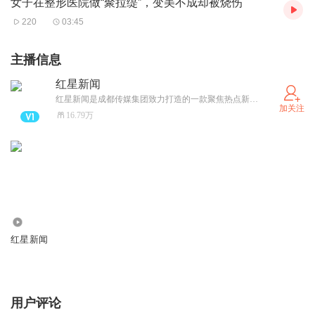
女子在整形医院做“聚拉缇”，变美不成却被烧伤
王小枪笔下的宋卓武和宋卓文，可以说是一个人的两个不同
220
03:45
面，哥哥卓武是革命者，但脾气暴躁，一言不合就动手；弟
弟卓文表面是铁路警察，实则是地下党，心思缜密，行动力
主播信息
强。剧集没有过往同类型谍战剧中哥哥或者弟弟牺牲，另一
红星新闻
方继续完成事业的桥段，而是以双人联手的形式完成事业，
红星新闻是成都传媒集团致力打造的一款聚焦热点新闻的主流新兴媒体，这里是真相与思想的交汇之地。 这里聚集了中国优秀的调查新闻记者，拥有真知灼见的评论员；国内国际有价值的新闻，红星新闻都会冲在第一线。
加关注
各自都有缺陷和问题，又在一系列险象环生的困境中自圆其
16.79万
说，在刀尖上行走。
贰
2021年的《对手》大获成功后，有不少制片公司找到王小
枪，邀请他写《对手》续集，或者是套用《对手》里的人物
关系，换一个年代，但都遭到了王小枪的婉拒，“这是比较
726.16万
讨巧的创作，我也不愿意重复。”
红星新闻
王小枪《对手》
写了几十年剧本、小说，王小枪越来越感到，一个成熟的编
用户评论
剧，一定要将人物写好。他提到对他影响最大的一本谍战小