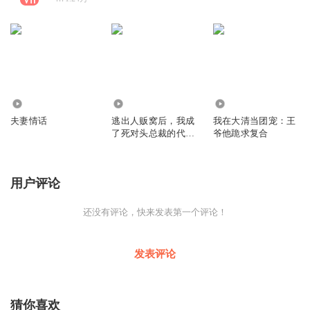
47.18万
391
599
夫妻情话
逃出人贩窝后，我成
我在大清当团宠：王
了死对头总裁的代理
爷他跪求复合
夫人
用户评论
还没有评论，快来发表第一个评论！
发表评论
猜你喜欢