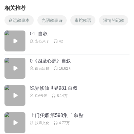
相关推荐
命运叙事本
光阴叙事诗
毒蛇叙语
深情的记叙
01_自叙
安心来了
42
0《四圣心源》自叙
白云出岫
16.62万
诡异修仙世界981 自叙
CV云浅
8.14万
上门狂婿 第598集 自叙贴
扶声文化
4.77万