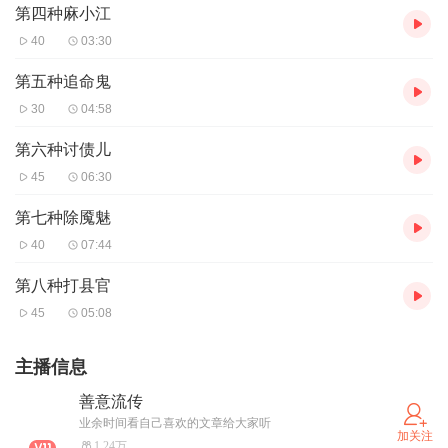
第四种麻小江
40
03:30
第五种追命鬼
30
04:58
第六种讨债儿
45
06:30
第七种除魇魅
40
07:44
第八种打县官
45
05:08
主播信息
善意流传
业余时间看自己喜欢的文章给大家听
加关注
1.24万