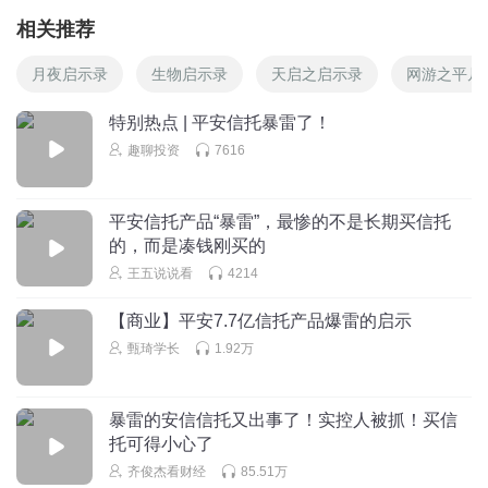
相关推荐
月夜启示录
生物启示录
天启之启示录
网游之平凡
特别热点 | 平安信托暴雷了！
趣聊投资
7616
平安信托产品“暴雷”，最惨的不是长期买信托
的，而是凑钱刚买的
王五说说看
4214
【商业】平安7.7亿信托产品爆雷的启示
甄琦学长
1.92万
暴雷的安信信托又出事了！实控人被抓！买信
托可得小心了
齐俊杰看财经
85.51万