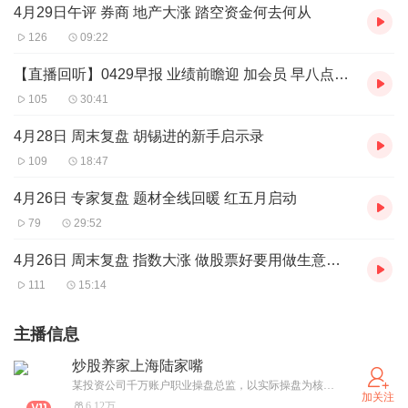
4月29日午评 券商 地产大涨 踏空资金何去何从
126
09:22
【直播回听】0429早报 业绩前瞻迎 加会员 早八点半 晚七点半会员直播
105
30:41
4月28日 周末复盘 胡锡进的新手启示录
109
18:47
4月26日 专家复盘 题材全线回暖 红五月启动
79
29:52
4月26日 周末复盘 指数大涨 做股票好要用做生意思维经营
111
15:14
主播信息
炒股养家上海陆家嘴
某投资公司千万账户职业操盘总监，以实际操盘为核心，带来全新股市认知；2015年股灾前成功逃离，4个月内将500万账户逆势翻倍至1000万，精准躲过熔断。 核心聚焦：市场情绪动态解析，精准捕捉资金流向与热度变化；行情趋势深度研判，结合政策、数据预判市场拐点；个股盘中策略指导，实时拆解盘面机会与风险应对思路。 加入会员可获海量专业资料、实盘技巧指导、龙虎榜日析、大咖复盘音频；欢迎关注并加入主播圈子！
加关注
6.12万