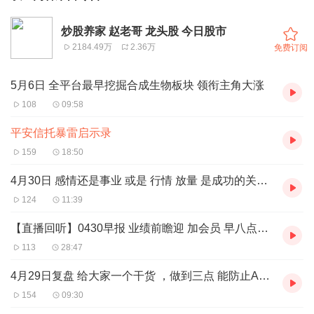
炒股养家 赵老哥 龙头股 今日股市
2184.49万
2.36万
免费订阅
5月6日 全平台最早挖掘合成生物板块 领衔主角大涨
108
09:58
平安信托暴雷启示录
159
18:50
4月30日 感情还是事业 或是 行情 放量 是成功的关键！
124
11:39
【直播回听】0430早报 业绩前瞻迎 加会员 早八点半 晚七点半会员直播
113
28:47
4月29日复盘 给大家一个干货 ，做到三点 能防止A股踏空
154
09:30