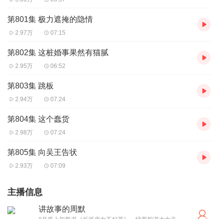
第801集 极力遮掩的隐情
2.97万
07:15
第802集 这桩婚事果然有猫腻
2.95万
06:52
第803集 跳板
2.94万
07:24
第804集 这个蠢货
2.98万
07:24
第805集 向吴王告状
2.93万
07:09
主播信息
讲故事的周默