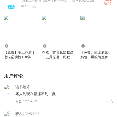
8月底上架新书《反派庶女不好惹》，经商权谋大女主，剧情高能反套路，敬请期待！账号上其余书均已完结可畅听
加关注
122.77万
14.46万
1325.03万
63.02万
【免费】掌上齐眉｜
齐欢｜古言悬疑权谋
【免费】团宠农家小
七猫必读榜TOP神作
｜云霓原著｜周默团
奶包｜爆笑萌宝种田
｜超两百万人阅读 ｜
队演播 | 多人有声剧
文｜周默团队制作|多
周默X大方
人有声剧
用户评论
读书娱乐
坏人到现在都抓不到，蠢
回复
2025-04-05
4
听友258259027