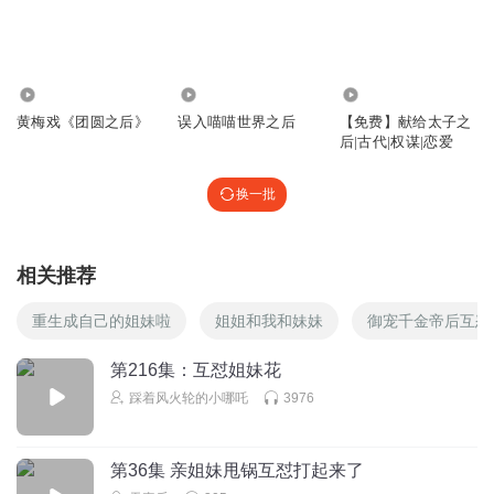
KI庄
好喜欢和和睦睦的大家庭
1077
439
231
回复
2026-03-25
0
黄梅戏《团圆之后》
误入喵喵世界之后
【免费】献给太子之
后|古代|权谋|恋爱
念玖辞L
换一批
回复
2026-04-06
0
189长汀人
相关推荐
一个王府的妾生子继承爵位还不满足，还想当皇帝？这是不
是太自信了点？
重生成自己的姐妹啦
姐姐和我和妹妹
御宠千金帝后互怼
回复
2025-10-16
0
第216集：互怼姐妹花
踩着风火轮的小哪吒
3976
南鸢R
宴琼斯这样的人，娶进门也是搅家精，高门看不上她，低门
根本娶不起，婚事难如登天！
第36集 亲姐妹甩锅互怼打起来了
回复
2024-05-02
0