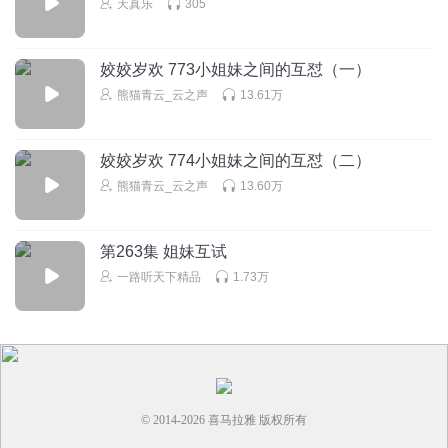
天真乐
305
梧桐细雨J
这种人谁要谁倒霉
姣姣岁欢 773小姐妹之间的互怼（一）
熊猫青云_云之声
13.61万
回复
2024-05-27
0
姣姣岁欢 774小姐妹之间的互怼（二）
熊猫青云_云之声
13.60万
第263集 姐妹互试
一路听天下精品
1.73万
© 2014-
2026
喜马拉雅 版权所有