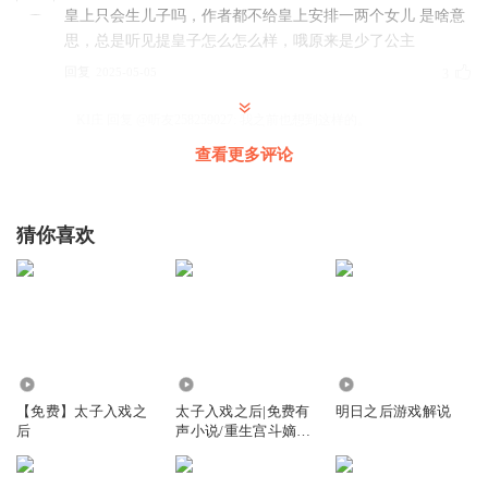
皇上只会生儿子吗，作者都不给皇上安排一两个女儿 是啥意
思，总是听见提皇子怎么怎么样，哦原来是少了公主
回复
2025-05-05
3
KI庄
回复 @
听友258259027
:
我之前也想到这样的。
查看更多评论
WhoamI825777
我听到了什么？皇室没有公主？
猜你喜欢
回复
2025-08-12
3
我是疯儿你是鲨
是我记岔了吗？之前给二哥相中的，不也是辛夷的一个好友
吗？不姓赵啊。
回复
2024-07-29
1.57万
1.73万
4.69万
1
【免费】太子入戏之
太子入戏之后|免费有
明日之后游戏解说
予你暮冬
回复 @
我是疯儿你是鲨
:
作者写忘记了，我记得议亲的是
后
声小说/重生宫斗嫡
女/苏辛夷
王姑娘女主的朋友，这时候又变成赵姑娘。