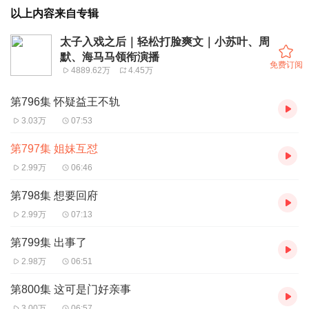
以上内容来自专辑
太子入戏之后｜轻松打脸爽文｜小苏叶、周
默、海马马领衔演播
免费订阅
4889.62万
4.45万
第796集 怀疑益王不轨
3.03万
07:53
第797集 姐妹互怼
2.99万
06:46
第798集 想要回府
2.99万
07:13
第799集 出事了
2.98万
06:51
第800集 这可是门好亲事
3.00万
06:57