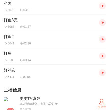
小戈
5079
03:01
打鱼3完
5068
01:27
打鱼2
5041
02:36
打鱼
5188
03:14
好鸡友
5411
02:56
主播信息
皮皮TV寡妇
喜马资深听众、有圣书爱好者
加关注
3.90万