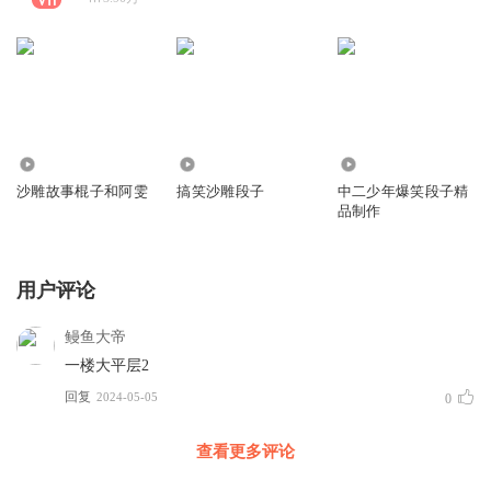
5438.87万
2138.46万
1078.05万
沙雕故事棍子和阿雯
搞笑沙雕段子
中二少年爆笑段子精
品制作
用户评论
鳗鱼大帝
一楼大平层2
回复
2024-05-05
0
查看更多评论