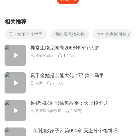
相关推荐
天上掉下个小世界
我能看见掉落物
大神你家影后掉了
异常生物见闻录2068炸掉个大的
麦疯的思远
1.44万
真千金她是全能大佬 477 掉个马甲
寐尹
7.53万
鲁智深民间恐怖鬼故事：天上掉个龙
鲁智深民间故事
1.62万
《明朝败家子》第090章 天上掉个馅饼吧