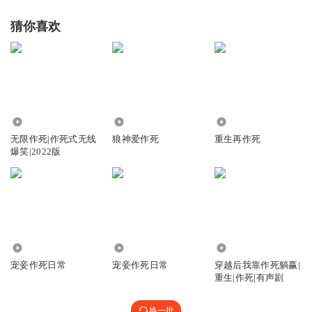
猜你喜欢
68.26万
1605
4076
无限作死|作死式无线
狼神爱作死
重生再作死
爆笑|2022版
11.71万
7.12万
1.08万
宠妾作死日常
宠妾作死日常
穿越后我靠作死躺赢|
重生|作死|有声剧
换一批