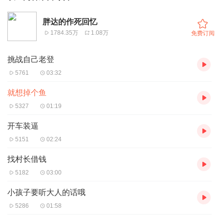
胖达的作死回忆
1784.35万
1.08万
免费订阅
挑战自己老登
5761
03:32
就想掉个鱼
5327
01:19
开车装逼
5151
02:24
找村长借钱
5182
03:00
小孩子要听大人的话哦
5286
01:58