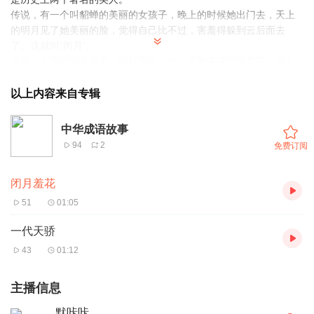
传说，有一个叫貂蝉的美丽的女孩子，晚上的时候她出门去，天上
的明月见了她美丽的脸，觉得自己比不过，害羞得躲到云后面去
了。这就叫“闭月”。
还有一个美丽的女孩子，叫杨玉环，有一天她去花园里赏花，花儿
们看到她美丽的容颜，觉得自己比不过，害羞得垂下了头。这就
叫“羞花”。
以上内容来自专辑
貂蝉和杨玉环这两位大美女，她们有什么样的故事呢？还是听我爸
爸来讲吧。
中华成语故事
94
2
免费订阅
闭月羞花
51
01:05
一代天骄
43
01:12
主播信息
默咔咔