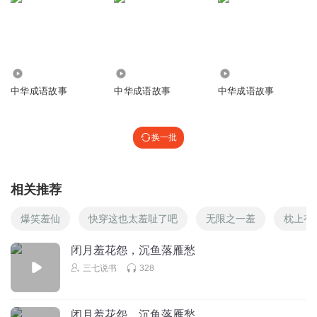
682
8048
3954
中华成语故事
中华成语故事
中华成语故事
换一批
相关推荐
爆笑羞仙
快穿这也太羞耻了吧
无限之一羞
枕上有
闭月羞花怨，沉鱼落雁愁
三七说书
328
闭月羞花怨，沉鱼落雁愁