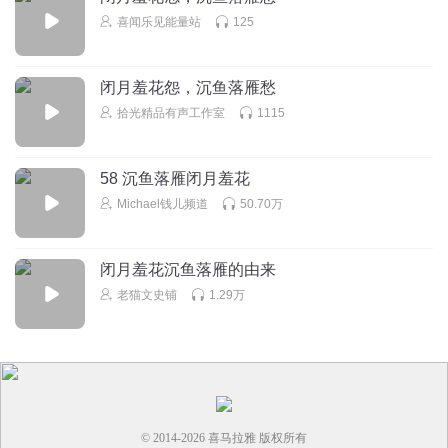
喜闻乐见能量站
125
闭月羞花怨，沉鱼落雁愁
拾光精品有声工作室
1115
58 沉鱼落雁闭月羞花
Michael钱儿频道
50.70万
闭月羞花沉鱼落雁的由来
老猫文史铺
1.29万
© 2014-
2026
喜马拉雅 版权所有