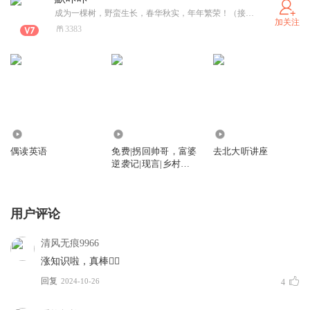
成为一棵树，野蛮生长，春华秋实，年年繁荣！（接有声书封面，长海报制作）
加关注
3383
3.27万
7.26万
549
偶读英语
免费|拐回帅哥，富婆
去北大听讲座
逆袭记|现言|乡村小
说
用户评论
清风无痕9966
涨知识啦，真棒👍🏻
回复
2024-10-26
4