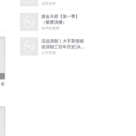
北冥有声
摸金天师【第一季】
（紫襟演播）
有声的紫襟
话说清朝丨大宇茶馆细
说清朝三百年历史|从努
尔哈赤到末代皇帝溥仪|
大宇茶馆
康熙雍正乾隆
55
》全