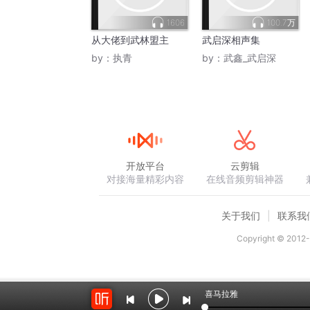
1606
100.7万
从大佬到武林盟主
武启深相声集
by：
执青
by：
武鑫_武启深
开放平台
云剪辑
对接海量精彩内容
在线音频剪辑神器
关于我们
联系我
Copyright © 2012-
喜马拉雅