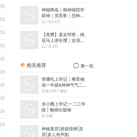
05
神秘降临｜精神病院学
斩神｜克苏鲁｜恐怖灵
05
异悬疑
124.5万
05
【免费】寡女悍将，桃
花马上请长缨｜女强穿
05
越甜宠｜边关将军
14.2万
05
相关推荐
换一批
05
李哪吒上学记｜稀里糊
涂一年级&神神气气二年
05
级
东海小学广播站
05
米小圈上学记:一二三年
级 | 畅销出版物
05
米小圈
05
神秘复苏|悬疑惊悚|灵
异|多人有声剧