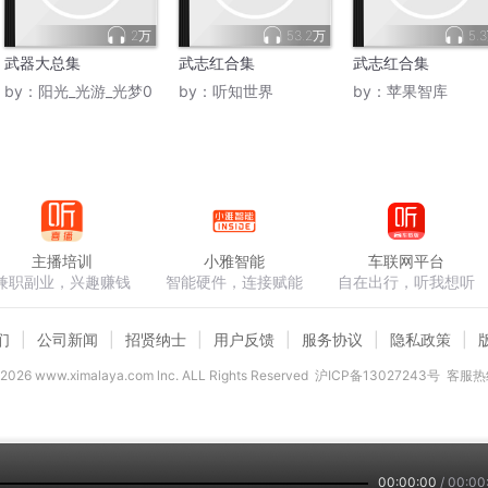
2万
53.2万
5.
武器大总集
武志红合集
武志红合集
by：
阳光_光游_光梦0
by：
听知世界
by：
苹果智库
主播培训
小雅智能
车联网平台
兼职副业，兴趣赚钱
智能硬件，连接赋能
自在出行，听我想听
们
公司新闻
招贤纳士
用户反馈
服务协议
隐私政策
2026
www.ximalaya.com lnc. ALL Rights Reserved
沪ICP备13027243号
客服热线
00:00:00
/
00:00