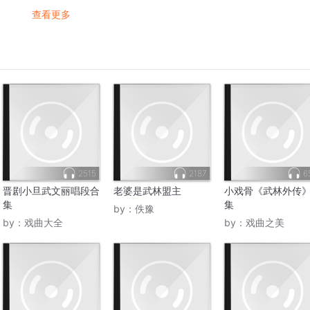
查看更多
2515
2187
6
晋剧小旦武文丽唱段合
老婆是武林盟主
小戏骨《武林外传
集
集
by：
佚豫
by：
戏曲大全
by：
戏曲之美