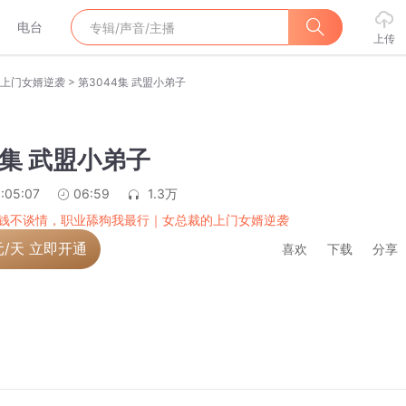
电台
上传
>
上门女婿逆袭
第3044集 武盟小弟子
4集 武盟小弟子
:05:07
06:59
1.3万
钱不谈情，职业舔狗我最行｜女总裁的上门女婿逆袭
元/天 立即开通
喜欢
下载
分享