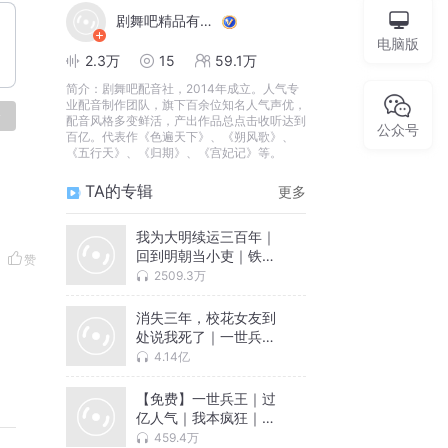
剧舞吧精品有声剧
电脑版
2.3万
15
59.1万
简介：
剧舞吧配音社，2014年成立。人气专
业配音制作团队，旗下百余位知名人气声优，
论
配音风格多变鲜活，产出作品总点击收听达到
公众号
百亿。代表作《色遍天下》、《朔风歌》、
《五行天》、《归期》、《宫妃记》等。
TA的专辑
更多
我为大明续运三百年｜
回到明朝当小吏｜铁血
赞
残明
2509.3万
消失三年，校花女友到
处说我死了｜一世兵王
｜热血爽文
4.14亿
【免费】一世兵王｜过
亿人气｜我本疯狂｜爆
款热血爽文
459.4万