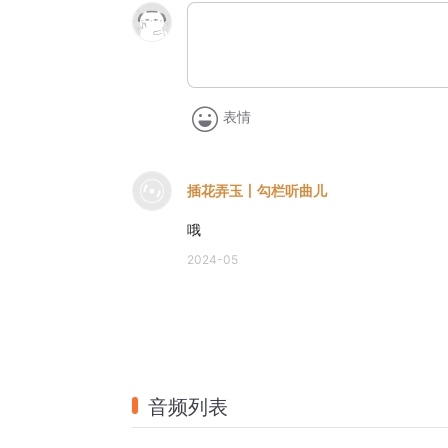
表情
插花弄玉丨勾栏听曲儿
哦
2024-05
音频列表