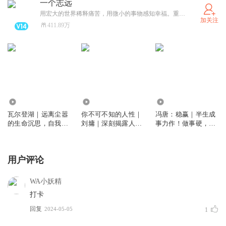
一个志远
用宏大的世界稀释痛苦，用微小的事物感知幸福。重磅新书刘墉《我不是教你诈》，《一行禅师:正念三部曲》，冯唐《稳赢》，欢迎订阅！每周一本书，和百万书友一起好好读书，好好生活。
加关注
411.89万
338.76万
5691
2.14万
瓦尔登湖｜远离尘嚣
你不可不知的人性｜
冯唐：稳赢｜半生成
的生命沉思，自我修
刘墉｜深刻揭露人性
事力作！做事硬，做
行的心灵圣经｜董宇
丑恶，但也展现人性
人稳，步步能赢
辉、清华大学校长邱
本善的光辉
勇推荐｜十九世纪经
用户评论
典名著
WA小妖精
打卡
回复
2024-05-05
1