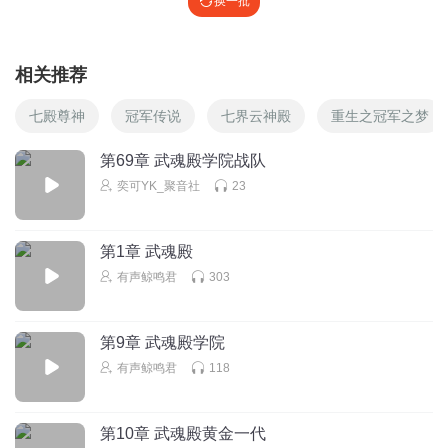
换一批
相关推荐
七殿尊神
冠军传说
七界云神殿
重生之冠军之梦
第69章 武魂殿学院战队
奕可YK_聚音社
23
第1章 武魂殿
有声鲸鸣君
303
第9章 武魂殿学院
有声鲸鸣君
118
第10章 武魂殿黄金一代