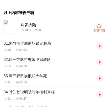
以上内容来自专辑
斗罗大陆
2819
10
免费订阅
31.朱竹清连胜两场锁定胜局
50
04:53
32.唐三带队打败象甲宗战队
55
04:50
33.唐三轻敌惨败炽火学苑
34
03:18
34.叶知秋说明被时年控制真相
51
06:27