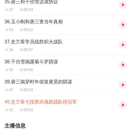
35.唐三和千仞雪达成协议
27
05:53
36.玉小刚和唐三查当年真相
53
05:12
37.史兰客学员战胜炽火战队
34
05:07
38.千仞雪揭露菊斗罗阴谋
52
05:00
39.唐三揭穿时年假冒唐昊的阴谋
47
05:24
40.史兰客七怪胜武魂殿战队得冠军
31
05:53
主播信息