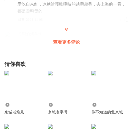
爱吃自来红，冰糖渣嘎吱嘎吱的越嚼越香，去上海的一看，
都是卖鸭货的
回复
2024-11-08
0
飞翔的烤羊肉
查看更多评论
回复
2024-05-31
0
猜你喜欢
86.53万
8.85万
6.58万
京城老炮儿
京城老字号
你不知道的北京城