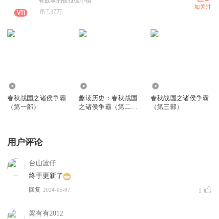
有故事的镁拉德小镇
加关注
7.37万
82.59万
31.00万
16.23万
春秋战国之诸侯争霸
趣读历史：春秋战国
春秋战国之诸侯争霸
（第一部）
之诸侯争霸（第二
（第三部）
部）
用户评论
台山波仔
终于更新了
回复
2024-05-07
1
梁有有2012