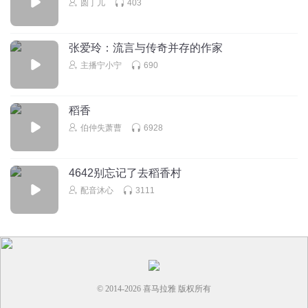
圆丁儿
403
张爱玲：流言与传奇并存的作家
主播宁小宁
690
稻香
伯仲失萧曹
6928
4642别忘记了去稻香村
配音沐心
3111
© 2014-
2026
喜马拉雅 版权所有