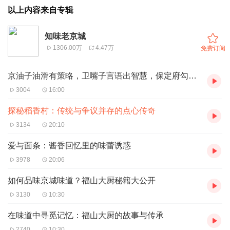
以上内容来自专辑
知味老京城
1306.00万
4.47万
免费订阅
京油子油滑有策略，卫嘴子言语出智慧，保定府勾腿定生计窍门
3004
16:00
探秘稻香村：传统与争议并存的点心传奇
3134
20:10
爱与面条：酱香回忆里的味蕾诱惑
3978
20:06
如何品味京城味道？福山大厨秘籍大公开
3130
10:30
在味道中寻觅记忆：福山大厨的故事与传承
2740
10:30