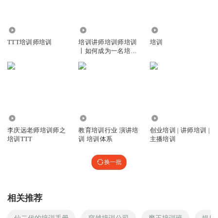
1.90万
6483
32.72万
TTT培训师培训
培训讲师培训师培训
培训
丨如何成为一名培训
讲师？
371
1683
936
李庆远老师培训师之
教育培训行业 演讲培
创业培训 | 讲师培训 |
培训TTT
训 培训体系
主播培训
换一批
相关推荐
仙二代的培训手册
穿越培训公司
魔王培训班
娱乐