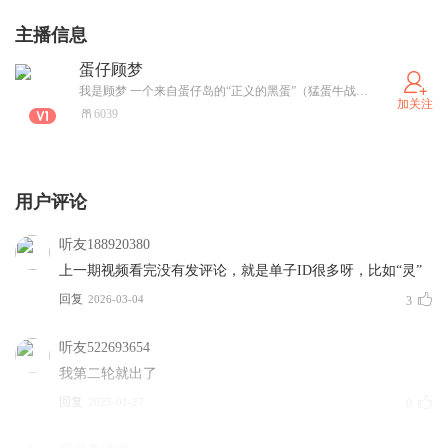
主播信息
蛋仔顾梦
我是顾梦 一个来自蛋仔岛的“正义的黑蛋”（猛蛋牛战士） 时常会更新蛋仔日常和小故事 持续更新打假视频 欢迎加入蛋贩子俱乐部 四肢健全 能睡能吃 让我看看 今天该抓谁进小黑屋
加关注
6039
用户评论
听友188920380
上一期视频看完没有发评论，就是单子ID很多呀，比如“灵”
回复
2026-03-04
3
听友522693654
我第二轮就出了
回复
2025-01-27
0