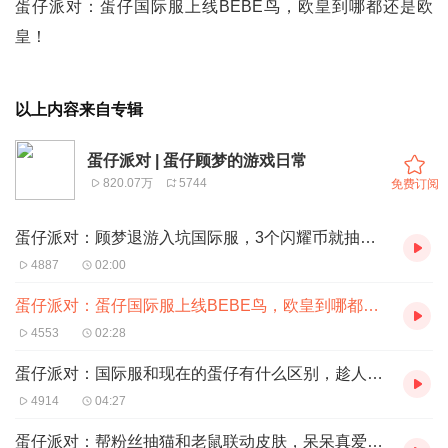
蛋仔派对：蛋仔国际服上线BEBE鸟，欧皇到哪都还是欧
皇！
以上内容来自专辑
蛋仔派对 | 蛋仔顾梦的游戏日常
820.07万
5744
免费订阅
蛋仔派对：顾梦退游入坑国际服，3个闪耀币就抽到了公鸡唐唐！
4887
02:00
蛋仔派对：蛋仔国际服上线BEBE鸟，欧皇到哪都还是欧皇！
4553
02:28
蛋仔派对：国际服和现在的蛋仔有什么区别，趁人少赶快抢单双字ID
4914
04:27
蛋仔派对：帮粉丝抽猫和老鼠联动皮肤，呆呆真爱粉秒变顾梦真爱粉