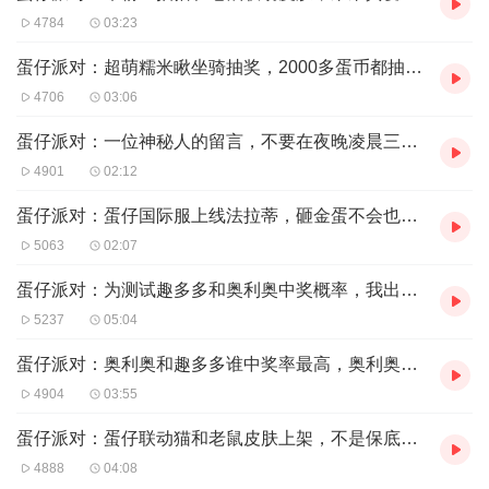
4784
03:23
蛋仔派对：超萌糯米瞅坐骑抽奖，2000多蛋币都抽不到！
4706
03:06
蛋仔派对：一位神秘人的留言，不要在夜晚凌晨三点玩国际服！
4901
02:12
蛋仔派对：蛋仔国际服上线法拉蒂，砸金蛋不会也要保底吧？
5063
02:07
蛋仔派对：为测试趣多多和奥利奥中奖概率，我出巨资把两个都买了
5237
05:04
蛋仔派对：奥利奥和趣多多谁中奖率最高，奥利奥第二抽中了皮肤！
4904
03:55
蛋仔派对：蛋仔联动猫和老鼠皮肤上架，不是保底也要1830蛋币？
4888
04:08