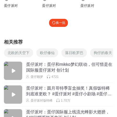
蛋仔派对
蛋仔派对
蛋仔派对
换一批
相关推荐
北欧的天空下
欧仔修仙
落日欧罗巴
狗仔的春天
蛋仔派对：蛋仔和mikko梦幻联动，但可惜是在
国际服蛋仔派对 创计划
蛋仔顾梦
4721
蛋仔派对：圆月哥特季盲盒抽奖！真假饭特稀
到底谁更欧？ #蛋仔派对 #蛋仔小剧场 #蛋仔打
破次元壁 #蛋仔派对创计划 #蛋仔s19圆月哥特
蛋仔派对饭特稀
1.70万
蛋仔派对：蛋仔国际服上线流光蜂影大翅膀，