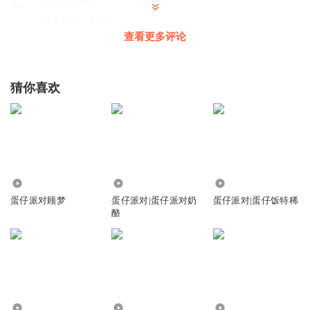
我是李建钢
搬来我的小板凳
查看更多评论
回复
2024-07-16
0
猜你喜欢
5.81万
39.70万
18.72万
蛋仔派对顾梦
蛋仔派对|蛋仔派对奶
蛋仔派对|蛋仔饭特稀
酪
26.37万
4355
21.13万