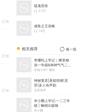
猛鬼宿舍
3.2万
赞
咸鱼之王攻略
1.8万
相关推荐
换一批
赞
李哪吒上学记｜稀里糊
涂一年级&神神气气二年
级
东海小学广播站
神秘复苏|悬疑惊悚|灵
异|多人有声剧
北冥有声
赞
米小圈上学记:一二三年
级 | 畅销出版物
米小圈