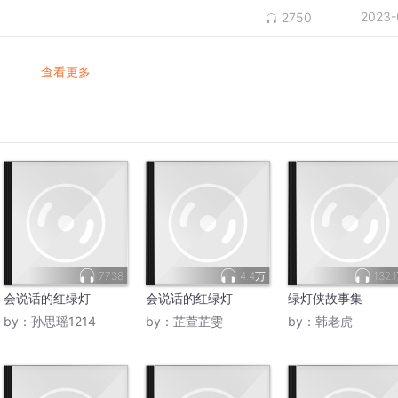
2023-
2750
查看更多
7738
4.4万
132.
会说话的红绿灯
会说话的红绿灯
绿灯侠故事集
by：
孙思瑶1214
by：
芷萱芷雯
by：
韩老虎