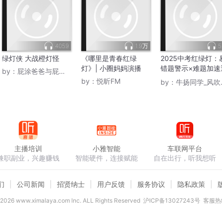
4059
1.9万
5
绿灯侠 大战橙灯怪
《哪里是青春红绿
2025中考红绿灯：
灯》| 小圈妈妈演播
错题警示×难题加速
by：
屁涂爸爸与屁涂子
关
by：
悦昕FM
by：
牛扬同学_风吹牛扬
主播培训
小雅智能
车联网平台
兼职副业，兴趣赚钱
智能硬件，连接赋能
自在出行，听我想听
们
公司新闻
招贤纳士
用户反馈
服务协议
隐私政策
2026
www.ximalaya.com lnc. ALL Rights Reserved
沪ICP备13027243号
客服热线