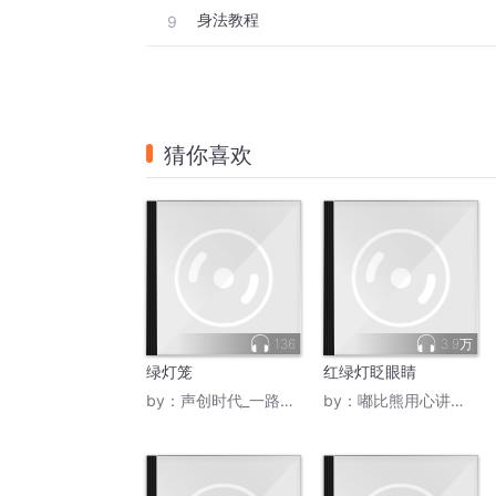
身法教程
9
猜你喜欢
136
3.9万
绿灯笼
红绿灯眨眼睛
by：
声创时代_一路听天下
by：
嘟比熊用心讲故事