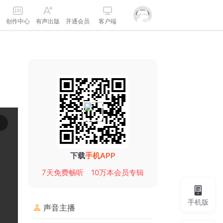
创作中心
有声出版
开通会员
客户端
下载
手机APP
7天免费畅听
10万本会员专辑
手机版
声音主播