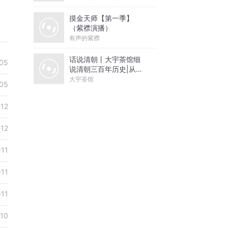
摸金天师【第一季】
（紫襟演播）
有声的紫襟
话说清朝丨大宇茶馆细
05
说清朝三百年历史|从努
尔哈赤到末代皇帝溥仪|
大宇茶馆
05
康熙雍正乾隆
-12
-12
-11
-11
-11
10