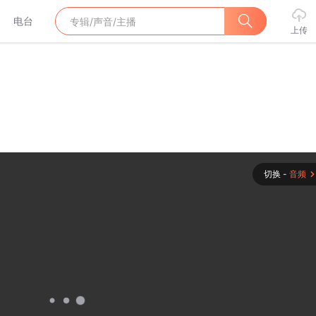
电台
上传
切换 -
音频