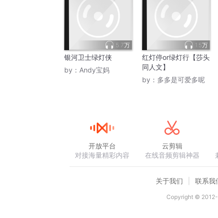
5.7万
1.5万
银河卫士绿灯侠
红灯停or绿灯行【莎头
同人文】
by：
Andy宝妈
by：
多多是可爱多呢
开放平台
云剪辑
对接海量精彩内容
在线音频剪辑神器
关于我们
联系我
Copyright © 2012-