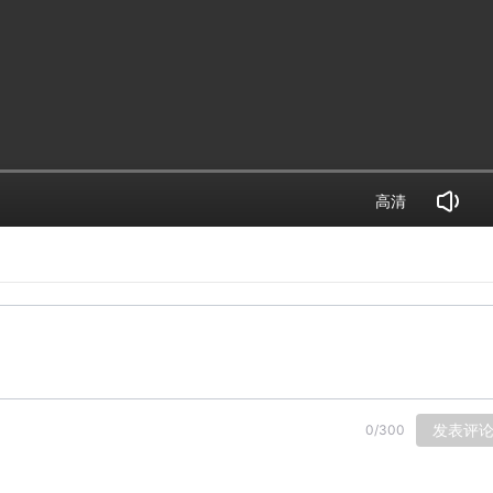
高清
发表评
0
/
300