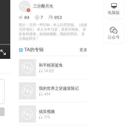
三分酿月光
电脑版
84
7
953
简介：
天空一声巨响，本人闪亮登场。（此处
为开场白） 本人今年12岁，星座天蝎座。 喜
欢各种游戏，如地铁跑酷，我的世界的。 关
公众号
注我必回关！
TA的专辑
更多
和平精英鲨鱼
14.6万
我的世界之穿越冒险记
454
搞笑视频
论
775