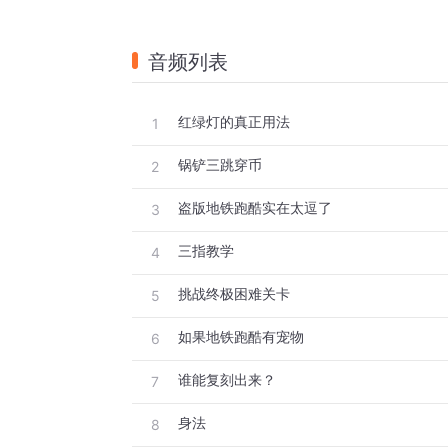
音频列表
红绿灯的真正用法
1
锅铲三跳穿币
2
盗版地铁跑酷实在太逗了
3
三指教学
4
挑战终极困难关卡
5
如果地铁跑酷有宠物
6
谁能复刻出来？
7
身法
8