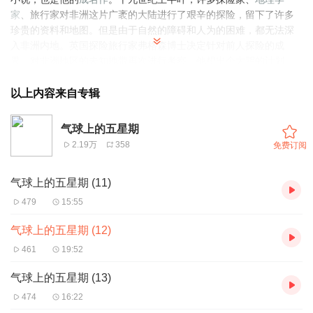
家
、旅行家对非洲这片广袤的大陆进行了艰辛的探险，留下了许多
珍贵的资料和地图。但是由于自然的障碍和人为的困难，都无法深
入非洲内地。英国探险旅行家弗格森博士决定针对前人探险的成
果，对非洲地区的未知地带再次进行考察。他想出个大胆的计划，
乘气球横越非洲。旅行的一切准备工作做好了，
费尔
久逊博士带着
他的朋友凯乃第和仆人乔，从非洲东岸桑给巴尔出发，经过五星期
以上内容来自专辑
劳累和惊险的生活，终于横贯
非洲大陆
到达非洲西岸
法国
在塞内加
尔河的属地，从而完成了前人未竞的探险行程。 书中对非洲大陆的
气球上的五星期
风景描写十分生动细腻，高山大海、沼泽洼地、沙漠河流，还有火
2.19万
358
免费订阅
山等热带地貌在小说中全部都有所涉及；
猴面包树
、
无花果树
、
金
合欢
树、
罗望子
树等
热带植物
真是千奇百怪；大象、河马、
鳄鱼
、
气球上的五星期 (11)
秃鹫
、
豹
子
、
鬣狗
等热带动物应有尽有，还有与野人、猴子斗智斗
勇的惊心动魄的场面，这些都不禁使人浮想联翩，产生去非洲
冒险
479
15:55
旅行
的冲动。
气球上的五星期 (12)
461
19:52
气球上的五星期 (13)
474
16:22