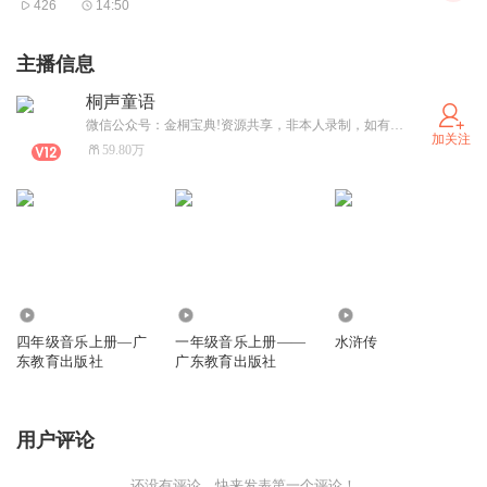
426
14:50
主播信息
桐声童语
微信公众号：金桐宝典!资源共享，非本人录制，如有侵权请告知删除，谢谢。为了宝贝，加油！
加关注
59.80万
4.08万
24.52万
1.23万
四年级音乐上册—广
一年级音乐上册——
水浒传
东教育出版社
广东教育出版社
用户评论
还没有评论，快来发表第一个评论！