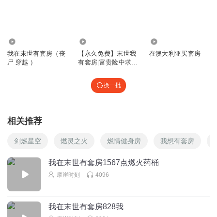
93.11万
31.76万
3.93万
我在末世有套房（丧
【永久免费】末世我
在澳大利亚买套房
尸 穿越 ）
有套房|富贵险中求|
精版多播
换一批
相关推荐
剑燃星空
燃灵之火
燃情健身房
我想有套房
我在末世有套房1567点燃火药桶
摩崖时刻
4096
我在末世有套房828我