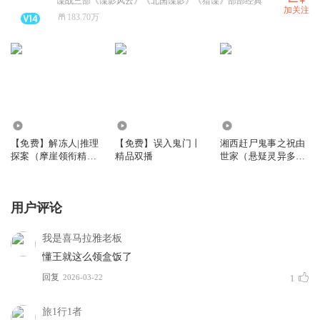
谍战三部《谍影风云》《北国谍影》《猎谍》部部经典
加关注
183.70万
3.95万
5.09万
718.13万
【免费】解冻人|推理
【免费】误入鬼门丨
湘西赶尸鬼事之祝由
探案（摩崖领衔精品
精品双播
世家（悬疑灵异多人
多人有声剧）
有声剧）
用户评论
我是喜马拉雅老板
懂王就这么领盒饭了
回复
2026-03-22
1
旅1行1者