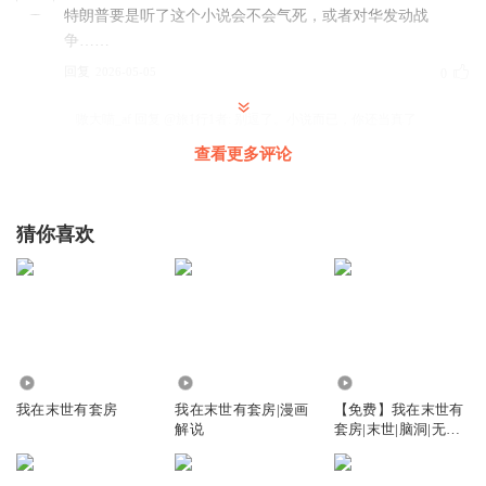
特朗普要是听了这个小说会不会气死，或者对华发动战
争……
回复
2026-05-05
0
嗷大喵_af
回复 @
旅1行1者
:
别逗了。小说而已，你还当真了
查看更多评论
诚诵心声
能吹能吹
猜你喜欢
回复
2024-07-05
0
马忽悠酱
闪电风暴正在成型中……
回复
2025-06-17
0
1.53万
30.85万
5.50万
LV_YN
我在末世有套房
我在末世有套房|漫画
【免费】我在末世有
解说
套房|末世|脑洞|无女
厉害厉害👍🏻
主
回复
2024-05-24
0