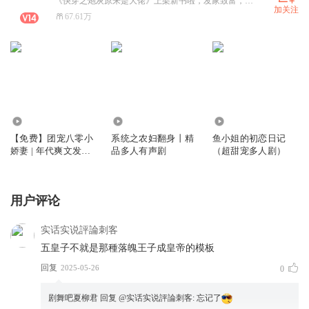
《快穿之炮灰原来是大佬》上架新书啦，发家致富，团宠爽文。快来订阅吧~还有收听福利哦~
加关注
67.61万
3.19万
6176.00万
696.23万
【免费】团宠八零小
系统之农妇翻身丨精
鱼小姐的初恋日记
娇妻 | 年代爽文发家
品多人有声剧
（超甜宠多人剧）
致富 | 虐渣甜宠 | 多
人有声剧
用户评论
实话实说評論刺客
五皇子不就是那種落魄王子成皇帝的模板
回复
2025-05-26
0
剧舞吧夏柳君
回复 @
实话实说評論刺客
:
忘记了