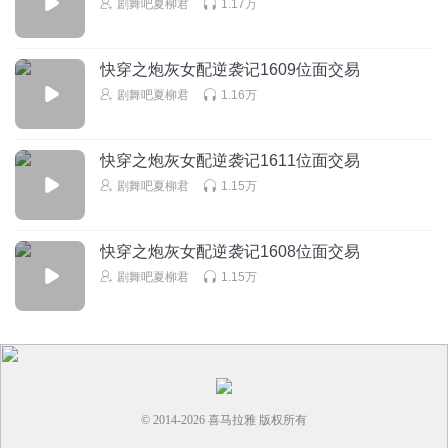
剧舞吧夏柳君
1.17万
暖阳_4ws
快穿之炮灰女配逆袭记1609位面交易
宁舒好可爱
剧舞吧夏柳君
1.16万
回复
2024-05-12
2
快穿之炮灰女配逆袭记1611位面交易
星期一mengning
剧舞吧夏柳君
1.15万
宁舒：就我的年龄合适，那我走("▔㉨▔)
回复
2024-05-13
2
快穿之炮灰女配逆袭记1608位面交易
暖阳_4ws
剧舞吧夏柳君
1.15万
很想知道这个绝世武功怎么修炼
回复
2024-05-12
0
© 2014-
2026
喜马拉雅 版权所有