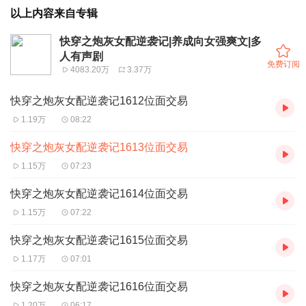
以上内容来自专辑
快穿之炮灰女配逆袭记|养成向女强爽文|多
人有声剧
免费订阅
4083.20万
3.37万
快穿之炮灰女配逆袭记1612位面交易
1.19万
08:22
快穿之炮灰女配逆袭记1613位面交易
1.15万
07:23
快穿之炮灰女配逆袭记1614位面交易
1.15万
07:22
快穿之炮灰女配逆袭记1615位面交易
1.17万
07:01
快穿之炮灰女配逆袭记1616位面交易
1.20万
06:17