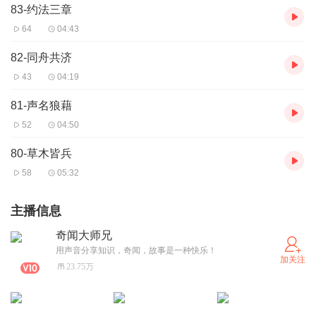
83-约法三章
64
04:43
82-同舟共济
43
04:19
81-声名狼藉
52
04:50
80-草木皆兵
58
05:32
主播信息
奇闻大师兄
用声音分享知识，奇闻，故事是一种快乐！
加关注
23.75万