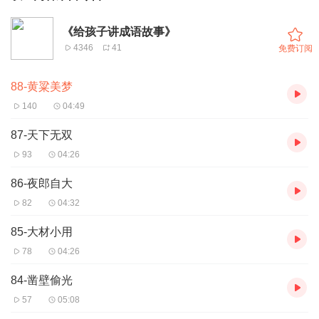
《给孩子讲成语故事》
4346
41
免费订阅
88-黄粱美梦
140
04:49
87-天下无双
93
04:26
86-夜郎自大
82
04:32
85-大材小用
78
04:26
84-凿壁偷光
57
05:08