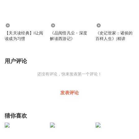
142.96万
2051
2468
【天天读经典】‖让阅
《品阅悟凡尘・深度
《史记世家：诸侯的
读成为习惯
解读西游记》
百样人生》|精讲
用户评论
还没有评论，快来发表第一个评论！
发表评论
猜你喜欢