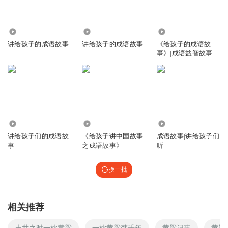
723
2346
1307
讲给孩子的成语故事
讲给孩子的成语故事
《给孩子的成语故
事》|成语益智故事
545
1.91万
2201
讲给孩子们的成语故
《给孩子讲中国故事
成语故事|讲给孩子们
事
之成语故事》
听
换一批
相关推荐
末世之时一枕黄粱
一枕黄粱梦千年
黄粱记事
黄粱