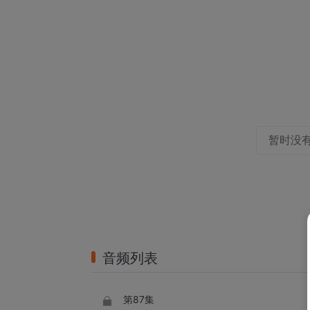
暂时没
音频列表
第87集