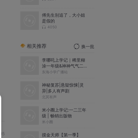
傅先生别追了，大小姐
是假的
4050
相关推荐
换一批
李哪吒上学记｜稀里糊
涂一年级&神神气气二年
级
东海小学广播站
神秘复苏|悬疑惊悚|灵
异|多人有声剧
北冥有声
米小圈上学记:一二三年
级 | 畅销出版物
米小圈
05
摸金天师【第一季】