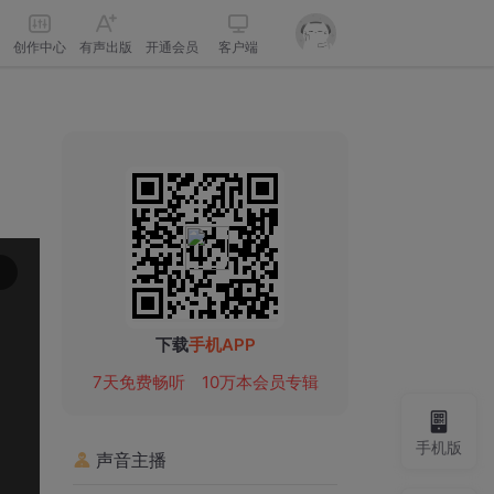
创作中心
有声出版
开通会员
客户端
下载
手机APP
7天免费畅听
10万本会员专辑
手机版
声音主播