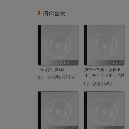
猜你喜欢
37.5万
33
《山枣》第1集
第三十三集：乡村小
住。第三十四集：乡村
by：
常祝爱山枣作者
归心。
by：
故事慢叙者
3961
3255