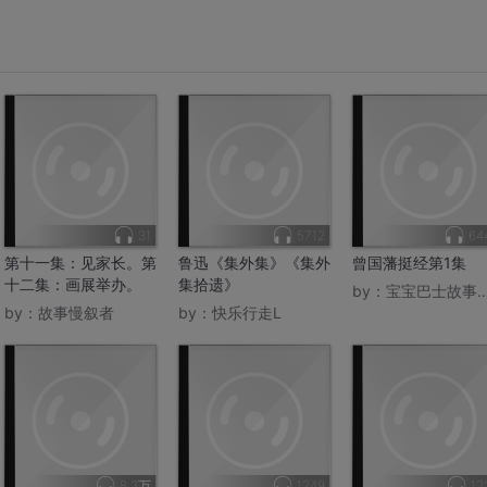
31
5712
64
第十一集：见家长。第
鲁迅《集外集》《集外
曾国藩挺经第1集
十二集：画展举办。
集拾遗》
by：
宝宝巴士故事官方喜马
by：
故事慢叙者
by：
快乐行走L
8.3万
1249
12