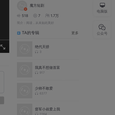
魔方短剧
电脑版
518
7
1.7万
简介：
阅读，从未如此美好
TA的专辑
更多
公众号
绝代天骄
3
我真不想做首富
917
少帅不敢爱
6377
论
督军小叔爱上我
2264