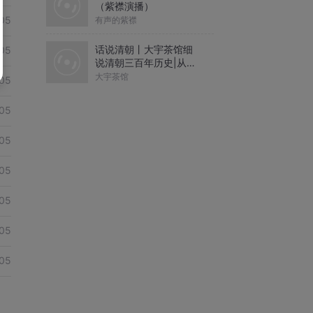
（紫襟演播）
05
有声的紫襟
话说清朝丨大宇茶馆细
05
说清朝三百年历史|从努
尔哈赤到末代皇帝溥仪|
大宇茶馆
05
康熙雍正乾隆
05
05
05
05
05
05