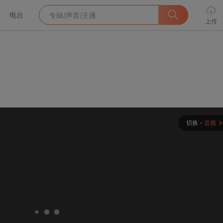
电台
上传
切换 -
音频