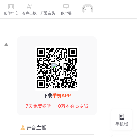
创作中心
有声出版
开通会员
客户端
下载
手机APP
7天免费畅听
10万本会员专辑
手机版
声音主播