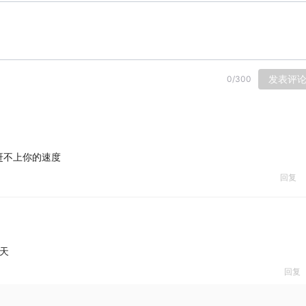
发表评
0
/
300
赶不上你的速度
回复
天
回复