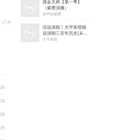
摸金天师【第一季】
（紫襟演播）
有声的紫襟
赞
话说清朝丨大宇茶馆细
说清朝三百年历史|从努
尔哈赤到末代皇帝溥仪|
大宇茶馆
康熙雍正乾隆
05
05
05
05