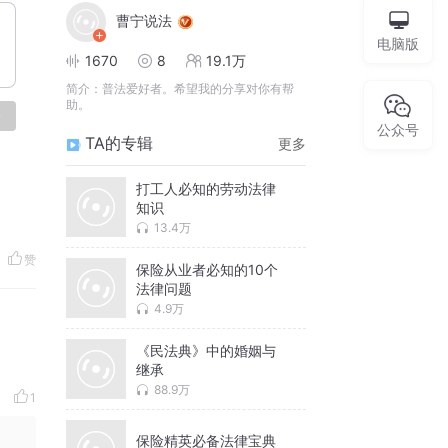
曹宁说法
电脑版
1670
8
19.1万
简介：
普法爱好者。希望我的分享对你有帮
助。
论
公众号
TA的专辑
更多
打工人必知的劳动法律
知识
13.4万
赞
保险从业者必知的10个
法律问题
4.9万
《民法典》中的婚姻与
继承
88.9万
1
保险精英必备法律宝典