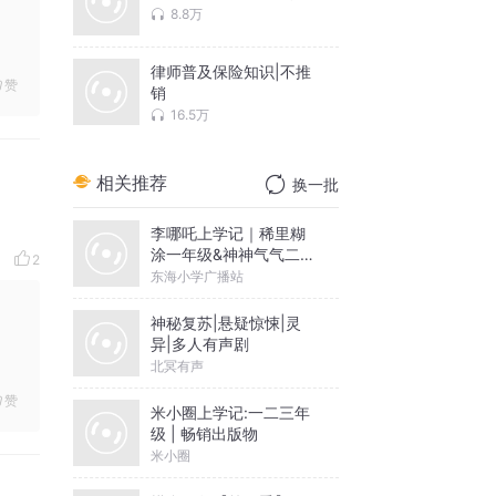
8.8万
律师普及保险知识|不推
赞
销
16.5万
相关推荐
换一批
李哪吒上学记｜稀里糊
涂一年级&神神气气二年
2
级
东海小学广播站
神秘复苏|悬疑惊悚|灵
异|多人有声剧
北冥有声
赞
米小圈上学记:一二三年
级 | 畅销出版物
米小圈