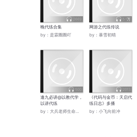
2669
5.1万
晚代练合集
网游之代练传说
by：
是霖圈圈吖
by：
暴雪初晴
500
2013
逢九必讲@以教代学，
《代码与金币：天启代
以讲代练
练日志》多播
by：
大兵老师生命效能管理
by：
小飞向前冲