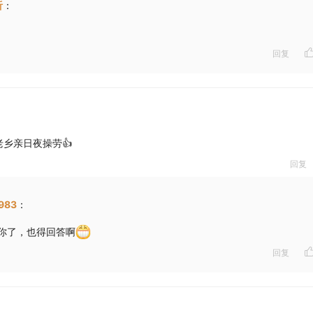
听
：
回复
乡亲日夜操劳👍
回复
983
：
你了，也得回答啊
回复