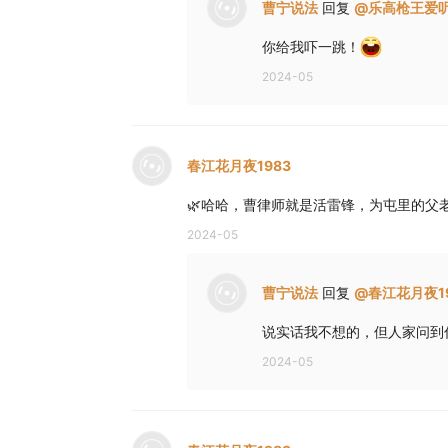
曹宁说法
回复
@
乐高枪王爱
你给我吓一跳！
2024-05
春江花月夜1983
🌿哈哈，曹律师就是活雷锋，为屯里的父老
2024-05
曹宁说法
回复
@
春江花月夜1
说实话我不想的，但人家问到
2024-05