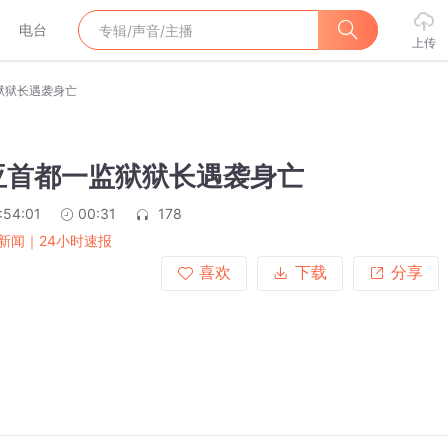
电台
上传
狱狱长遇袭身亡
亚首都一监狱狱长遇袭身亡
:54:01
00:31
178
新闻｜24小时速报
喜欢
下载
分享