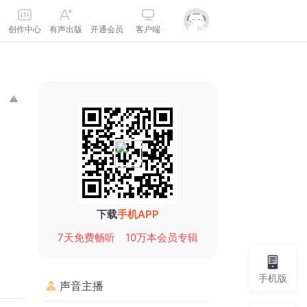
创作中心
有声出版
开通会员
客户端
下载
手机APP
7天免费畅听
10万本会员专辑
手机版
声音主播