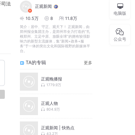
哥司法
正观新闻
电脑版
10.5万
8
11.8万
简介：
居中、守正、观天下！ 正观新闻，由
郑州报业集团主办，是郑州市全力打造的“扎
根郑州、立足中原、放眼全球”的拥有较强影
公众号
响力的新型主流媒体，集“新闻+政务+服
务”于一体的突出文化和国际视野的新媒体平
台。
TA的专辑
更多
正观晚播报
1779.9万
论
正观人物
804.9万
正观新闻 | 快热点
43.2万