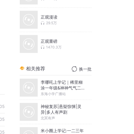
正观漫读
29.5万
正观重磅
1470.3万
相关推荐
换一批
李哪吒上学记｜稀里糊
涂一年级&神神气气二年
级
东海小学广播站
神秘复苏|悬疑惊悚|灵
05
异|多人有声剧
北冥有声
05
米小圈上学记:一二三年
05