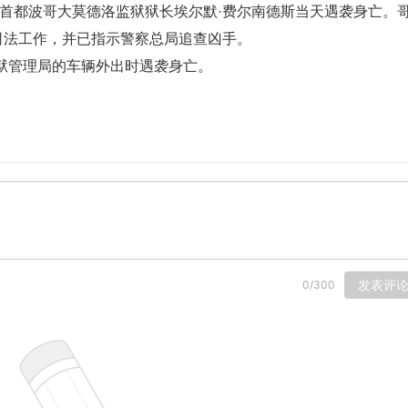
国首都波哥大莫德洛监狱狱长埃尔默·费尔南德斯当天遇袭身亡。
司法工作，并已指示警察总局追查凶手。
狱管理局的车辆外出时遇袭身亡。
发表评
0
/
300