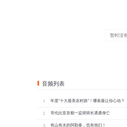
暂时没
音频列表
年度“十大最美农村路”！哪条最让你心动？
1
哥伦比亚首都一监狱狱长遇袭身亡
2
有山有水的阿勒泰，也有他们！
3