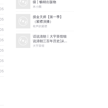
级 | 畅销出版物
米小圈
05
摸金天师【第一季】
05
（紫襟演播）
有声的紫襟
05
话说清朝丨大宇茶馆细
05
说清朝三百年历史|从努
尔哈赤到末代皇帝溥仪|
大宇茶馆
康熙雍正乾隆
05
05
05