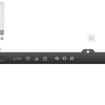
9万
亚贩
话
x
1.0
:00
83
｜哥
讲课