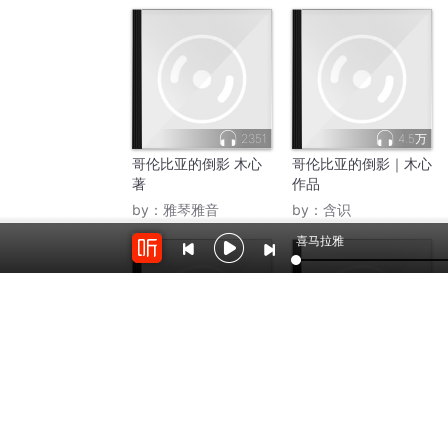
2351
4.5万
哥伦比亚的倒影 木心
哥伦比亚的倒影｜木心
著
作品
by：
雅琴雅音
by：
含识
喜马拉雅
2512
3.4万
哥伦比亚大学的7堂经
哥伦比亚的倒影-木心-
典文学课
朗读by温小暖
by：
艺文妈
by：
温小暖Sunny