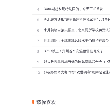
30年期超长期特别国债，今天正式首发
4
湖北警方通报“警车高速拦停私家车”：涉事
5
小升初暗自掐尖招生，北京两所学校负责人
6
世卫组织：全球霍乱风险水平仍维持在高位
7
37℃以上！郑州首个高温预警信号来了
8
9
@各路媒体大咖 “郑州双世锦赛”媒体报名通
10
猜你喜欢