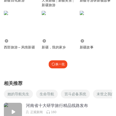
新疆自驾旅游
大美新疆 | 新疆美景 |
新疆导游讲新疆故事
新疆旅游
听友485206181
我也想呀！
回复
2024-06-23
0
240.75万
3277
7027
西部旅游～风情新疆
新疆，我的家乡
新疆故事
换一批
相关推荐
她的导航先生
生命导航
宫斗必备系统
末世之我的
河南省十大研学旅行精品线路发布
正观新闻
160