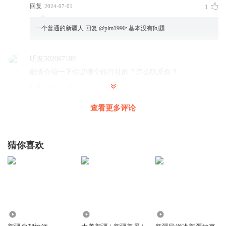
回复
2024-07-01
1
一个普通的新疆人
回复 @
plm1990
:
基本没有问题
听友302087189
能否介绍一下你是哪个旅行社的？怎么联系你？
回复
2025-03-08
2
查看更多评论
九点红羽
主播播讲真好听，新疆是个好地方呀🌹👍
回复
2026-05-23
0
猜你喜欢
一个普通的新疆人
回复 @
九点红羽
:
欢迎来新疆！！！
魔妪在线
很好优秀！关注你了。盼回关，谢谢！
25.61万
2.77万
2.38万
回复
2026-05-30
0