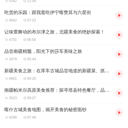
5392
12:08
吃货的乐园：跟我逛吃伊宁喀赞其与六星街
4842
07:23
让味蕾舞动的布尔津之旅，北疆美食的绝妙探索！
4701
06:56
品尝南疆精髓，阳光下的莎车美味之旅
2879
05:44
新疆美食之旅：在库车古城品尝地道的新疆菜、抓饭等美食
4681
09:26
南疆帕米尔高原美食推荐：探寻塔县特色餐厅，品尝当地美食，感受完美南疆行程！
3523
09:37
喀什古城美食地图，揭开美食的秘密面纱
4298
07:46