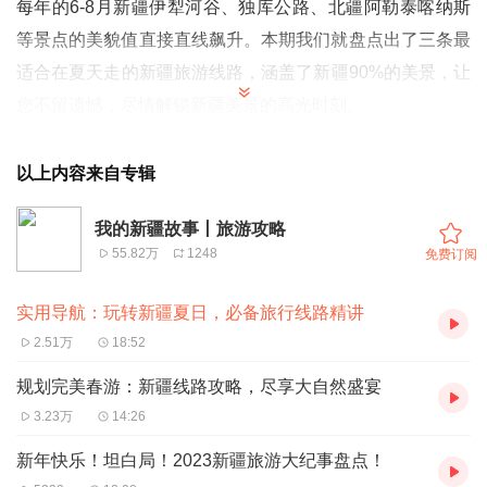
每年的6-8月新疆伊犁河谷、独库公路、北疆阿勒泰喀纳斯
等景点的美貌值直接直线飙升。本期我们就盘点出了三条最
适合在夏天走的新疆旅游线路，涵盖了新疆90%的美景，让
您不留遗憾，尽情解锁新疆美景的高光时刻。
00:00:40:8天伊犁浪漫环线行程安排：伊犁河谷最极致的浪
漫环线，你想要的，这条路线上都有！
以上内容来自专辑
00:07:13:穿越独库南北疆-乌进喀出7日游：串联南北疆众多
我的新疆故事丨旅游攻略
热门景点，让您不留遗憾一次看尽南北疆代表性景观！
55.82万
1248
免费订阅
00:11:24:浪漫伊犁+治愈阿勒泰9天精华游：带您将阿勒泰
和伊犁的盛夏高光美景，一次看遍！
实用导航：玩转新疆夏日，必备旅行线路精讲
00:17:49:尴尬又求生欲满满的预告与声明，（不想听也没有
2.51万
18:52
关系，嘿嘿嘿）！
规划完美春游：新疆线路攻略，尽享大自然盛宴
3.23万
14:26
相逢就是缘，点赞，评论，关注+订阅，感谢您的喜欢~
新年快乐！坦白局！2023新疆旅游大纪事盘点！