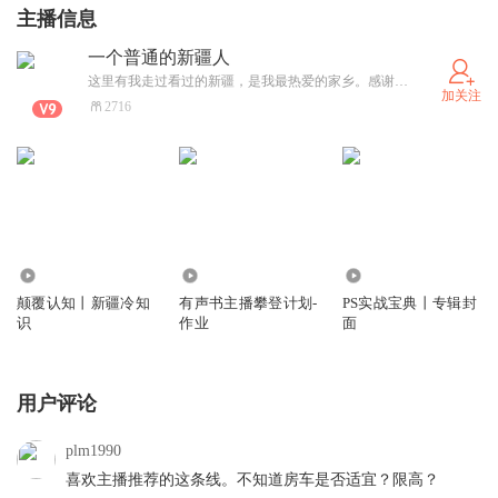
主播信息
一个普通的新疆人
这里有我走过看过的新疆，是我最热爱的家乡。感谢您的订阅，非常感谢，您喜欢这片炽热的土地。 业余主播，新疆旅游旺季来了，忙得不可开交，实在抱歉，不能及时更新，对不起对不起对不起
加关注
2716
5.20万
1241
837
颠覆认知丨新疆冷知
有声书主播攀登计划-
PS实战宝典丨专辑封
识
作业
面
用户评论
plm1990
喜欢主播推荐的这条线。不知道房车是否适宜？限高？