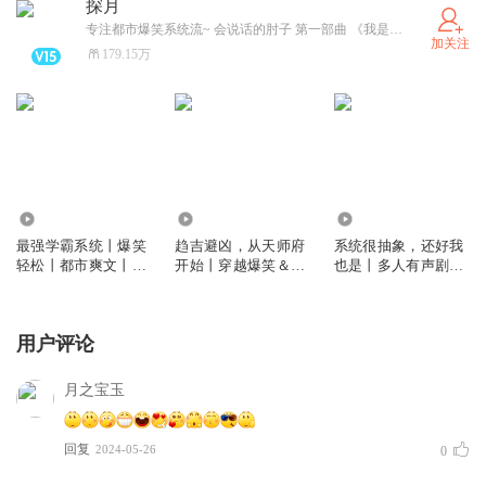
探月
专注都市爆笑系统流~ 会说话的肘子 第一部曲 《我是大玩家》火热上架中！
加关注
179.15万
300.63万
282.37万
326.27万
最强学霸系统丨爆笑
趋吉避凶，从天师府
系统很抽象，还好我
轻松丨都市爽文丨多
开始丨穿越爆笑＆轻
也是丨多人有声剧丨
人有声剧丨校园青春
松沙雕丨凡人修仙传
爆笑修仙爆梗
丨热血爽文丨会员免
丨多人剧
费
用户评论
月之宝玉
回复
2024-05-26
0