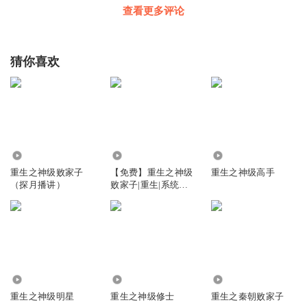
查看更多评论
猜你喜欢
1431
4.88万
4342
重生之神级败家子
【免费】重生之神级
重生之神级高手
（探月播讲）
败家子|重生|系统流|
爽文
66.64万
873
677.65万
重生之神级明星
重生之神级修士
重生之秦朝败家子