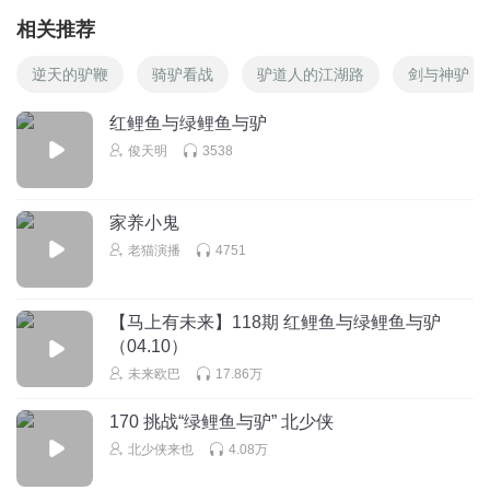
相关推荐
逆天的驴鞭
骑驴看战
驴道人的江湖路
剑与神驴
红鲤鱼与绿鲤鱼与驴
俊天明
3538
家养小鬼
老猫演播
4751
【马上有未来】118期 红鲤鱼与绿鲤鱼与驴
（04.10）
未来欧巴
17.86万
170 挑战“绿鲤鱼与驴” 北少侠
北少侠来也
4.08万