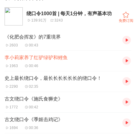
绕口令1000首 | 每天1分钟，有声基本功
139.91万
3243
免费订阅
《化肥会挥发》的7重境界
2603
00:43
李小莉家养了红驴绿驴和鲤鱼
1963
00:46
史上最长绕口令，最长长长长长长的绕口令！
2290
02:35
古文绕口令《施氏食狮史》
1772
00:42
古文绕口令《季姬击鸡记》
1694
00:36