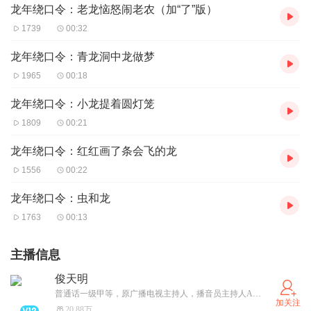
龙年绕口令：老龙恼怒闹老农（加“了”版）
1739
00:32
龙年绕口令：青龙洞中龙做梦
1965
00:18
龙年绕口令：小龙提着圆灯笼
1809
00:21
龙年绕口令：红红画了条会飞的龙
1556
00:22
龙年绕口令：虫和龙
1763
00:13
主播信息
俊天明
普通话一级甲等，原广播电视主持人，播音员主持人A级证书，喜马拉雅大学（喜播教育）认证讲师，攀登计划3.0“优秀领教”（2020年），“喜播教育”公众号专栏作者，全国社会艺术水平考级播音主持专业教师。“有声语言艺术学”公众号主理人。对外汉语教材《汉语之路》《HSK标准会话教程》配音员，主持市级以上大型活动1000余场，配音专题片多次登上学习强国及省市级以上主流媒体。
加关注
20.88万