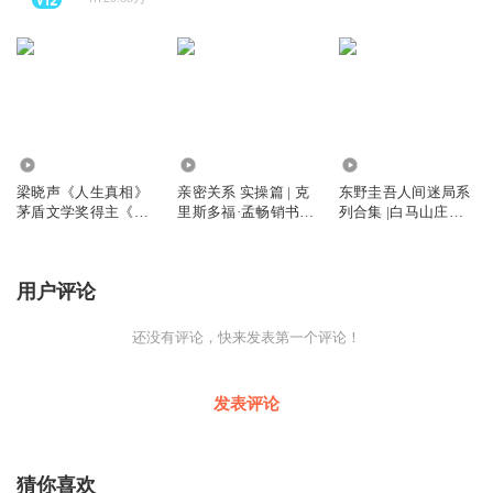
1520
7932
70.90万
梁晓声《人生真相》
亲密关系 实操篇 | 克
东野圭吾人间迷局系
茅盾文学奖得主《人
里斯多福·孟畅销书
列合集 |白马山庄谜
世间》作者散文集
《亲密关系 通往灵魂
案无凶之夜沉睡美人
的桥梁》的实操指南
等7部 |焉拓子算俊天
明
用户评论
还没有评论，快来发表第一个评论！
发表评论
猜你喜欢