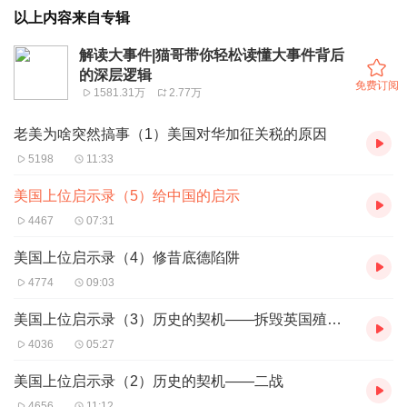
以上内容来自专辑
解读大事件|猫哥带你轻松读懂大事件背后
的深层逻辑
免费订阅
1581.31万
2.77万
老美为啥突然搞事（1）美国对华加征关税的原因
5198
11:33
美国上位启示录（5）给中国的启示
4467
07:31
美国上位启示录（4）修昔底德陷阱
4774
09:03
美国上位启示录（3）历史的契机——拆毁英国殖民地
4036
05:27
美国上位启示录（2）历史的契机——二战
4656
11:12