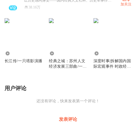
让历史感同身受――国内经典人文社科、历史军事作品主播平台。
加关注
38.16万
1652
1491
9323
长江传/一只塔影演播
经典之城：苏州人文
深度时事|拆解国内国
经济发展三部曲/一只
际宏观事件 时政经济
塔影演播
民生热点
用户评论
还没有评论，快来发表第一个评论！
发表评论