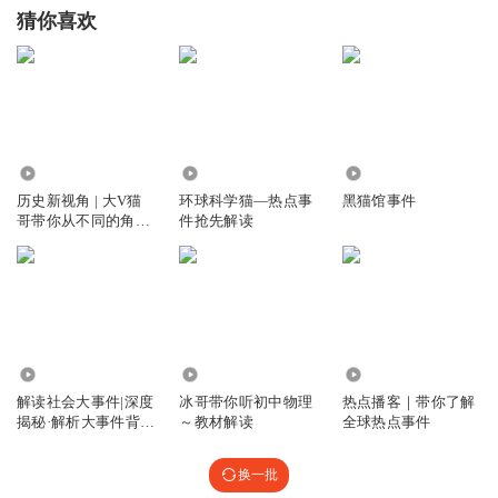
猜你喜欢
7702
406.74万
1358
历史新视角 | 大V猫
环球科学猫—热点事
黑猫馆事件
哥带你从不同的角度
件抢先解读
深度解读历史事件背
后的故事【超低价】
3075
10.78万
1677.61万
解读社会大事件|深度
冰哥带你听初中物理
热点播客｜带你了解
揭秘·解析大事件背后
～教材解读
全球热点事件
的底层罗辑
换一批