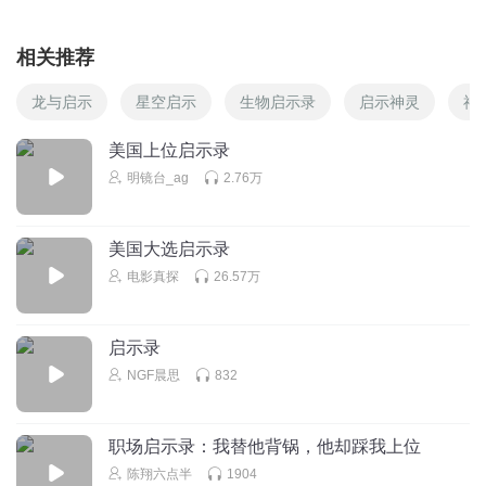
相关推荐
龙与启示
星空启示
生物启示录
启示神灵
神
美国上位启示录
明镜台_ag
2.76万
美国大选启示录
电影真探
26.57万
启示录
NGF晨思
832
职场启示录：我替他背锅，他却踩我上位
陈翔六点半
1904