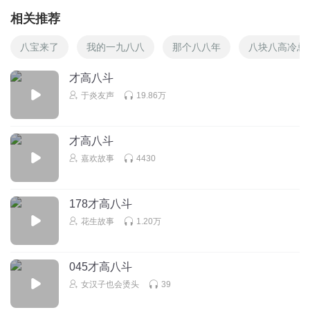
相关推荐
八宝来了
我的一九八八
那个八八年
八块八高冷总
才高八斗
于炎友声
19.86万
才高八斗
嘉欢故事
4430
178才高八斗
花生故事
1.20万
045才高八斗
女汉子也会烫头
39