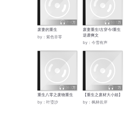
71.6万
50.5万
废妻的重生
废妻重生I古穿今I重生
逆袭爽文
by：
紫色非零
by：
今雪有声
36.3万
1.1万
重生八零之废物重生
【重生之废材大小姐】
by：
叶瑬沙
by：
枫林佐岸