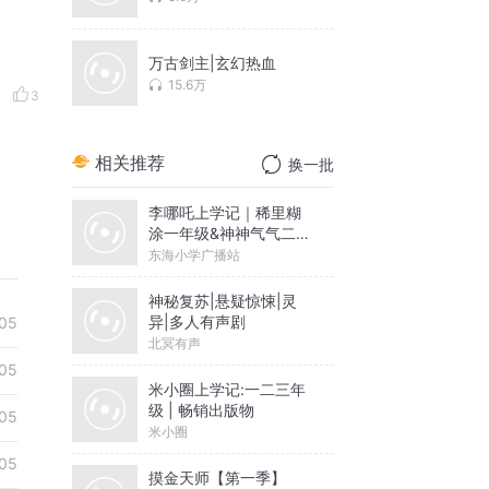
万古剑主|玄幻热血
15.6万
3
相关推荐
换一批
李哪吒上学记｜稀里糊
涂一年级&神神气气二年
级
东海小学广播站
神秘复苏|悬疑惊悚|灵
异|多人有声剧
05
北冥有声
05
米小圈上学记:一二三年
级 | 畅销出版物
05
米小圈
05
摸金天师【第一季】