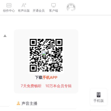
创作中心
有声出版
开通会员
客户端
下载
手机APP
7天免费畅听
10万本会员专辑
手机版
声音主播