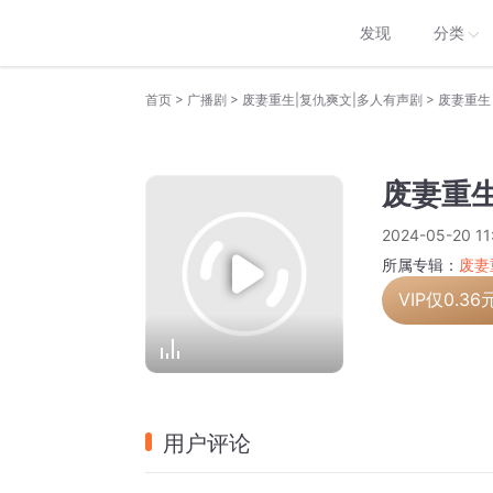
发现
分类
>
>
>
首页
广播剧
废妻重生|复仇爽文|多人有声剧
废妻重生 
废妻重生
2024-05-20 11
所属专辑：
废妻
VIP仅
0.36
用户评论