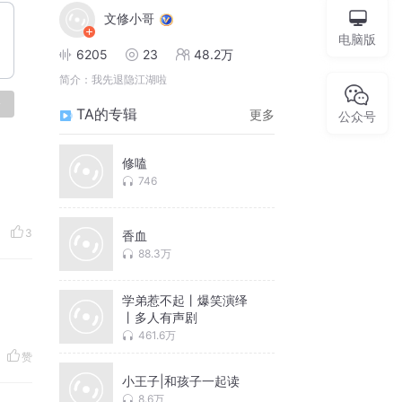
文修小哥
电脑版
6205
23
48.2万
简介：
我先退隐江湖啦
论
TA的专辑
更多
公众号
修嗑
746
3
香血
88.3万
学弟惹不起丨爆笑演绎
丨多人有声剧
461.6万
赞
小王子|和孩子一起读
8.6万