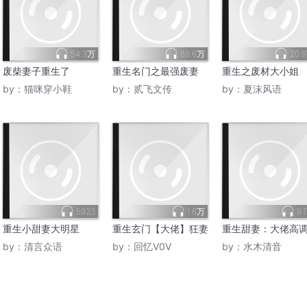
54.3万
69.6万
20.
废柴妻子重生了
重生名门之最强废妻
重生之废材大小姐
by：
猫咪穿小鞋
by：
贰飞文传
by：
夏沫风语
5923
1.6万
9.
重生小甜妻大明星
重生玄门【大佬】狂妻
重生甜妻：大佬高
by：
清言众语
by：
回忆V0V
by：
水木清音