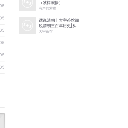
（紫襟演播）
05
有声的紫襟
05
话说清朝丨大宇茶馆细
说清朝三百年历史|从努
05
尔哈赤到末代皇帝溥仪|
大宇茶馆
康熙雍正乾隆
05
05
05