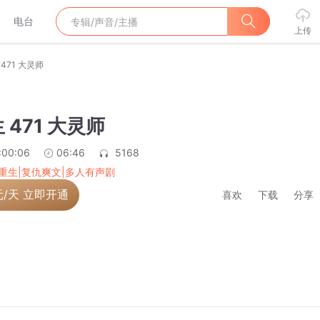
电台
上传
471 大灵师
 471 大灵师
:00:06
06:46
5168
重生|复仇爽文|多人有声剧
元/天 立即开通
喜欢
下载
分享