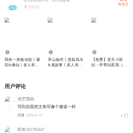
专注好听的声音，动人的故事。
加关注
59.83万
6346.43万
1396.62万
6.36万
我有一身被动技丨爆
茅山秘术丨悬疑风水
【免费】逆天小医
笑&修仙丨多人有声
&鬼故事丨多人有声
妃：帝尊别惹我（腹
剧
剧
黑王爷甜宠逆袭）
用户评论
光芒荒街
写到后面把主角写像个傻逼一样
回复
2026-01-15
3
听友501705447