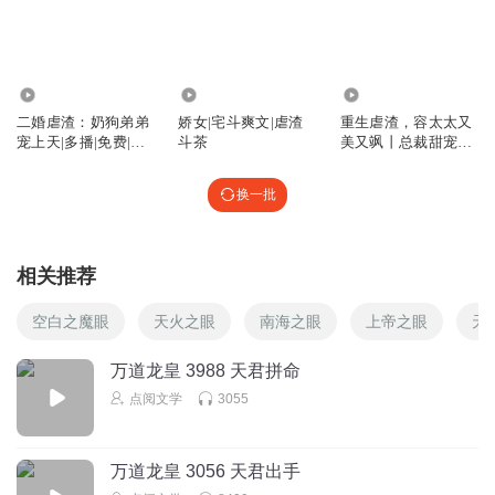
3.42万
33.54万
374.82万
二婚虐渣：奶狗弟弟
娇女|宅斗爽文|虐渣
重生虐渣，容太太又
宠上天|多播|免费|虐
斗茶
美又飒丨总裁甜宠丨
渣爽文
虐渣爽文丨多人
换一批
相关推荐
空白之魔眼
天火之眼
南海之眼
上帝之眼
天
万道龙皇 3988 天君拼命
点阅文学
3055
万道龙皇 3056 天君出手