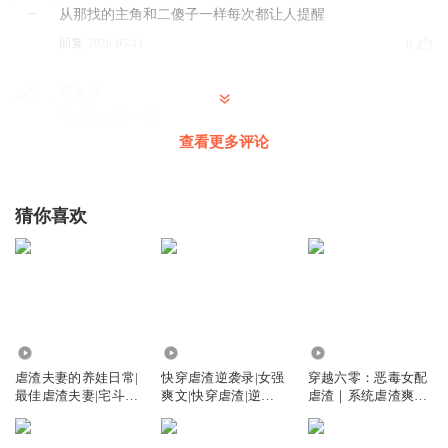
从那找的主角和二傻子一样每次都让人提醒
回复
2026-05-11
0
瑶女神
不就是二郎神吗。。。
查看更多评论
回复
2024-09-18
0
xiao二来杯记忆
猜你喜欢
打卡
回复
2024-06-16
0
71.57万
7.48万
168.31万
虐渣夫妻的养娃日常|
快穿虐渣逆袭录|女强
穿越六零：恶毒女配
最佳虐渣夫妻|宅斗爽
爽文|快穿虐渣|逆风
虐渣｜系统虐渣爽文
文
翻盘
｜多播