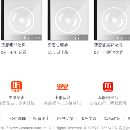
14.9万
445
15.
变态犯罪记实
变态心理学
变态恶魔郭龙海
by：
有娃必看
by：
谜电影
by：
小毅说大案
主播培训
小雅智能
车联网平台
兼职副业，兴趣赚钱
智能硬件，连接赋能
自在出行，听我想听
们
公司新闻
招贤纳士
用户反馈
服务协议
隐私政策
2026
www.ximalaya.com lnc. ALL Rights Reserved
沪ICP备13027243号
客服热线