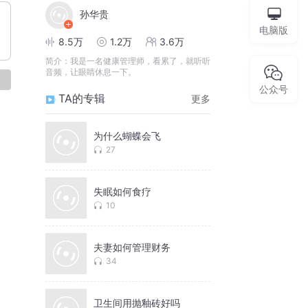
孙华贵
电脑版
8.5万
1.2万
3.6万
简介：
我是一名健康管理师，看累了，就听听
音频，让眼睛休息一下。
论
公众号
TA的专辑
更多
为什么蝴蝶会飞
27
失眠如何食疗
10
夫妻如何管理财务
34
卫生间用抛釉砖好吗