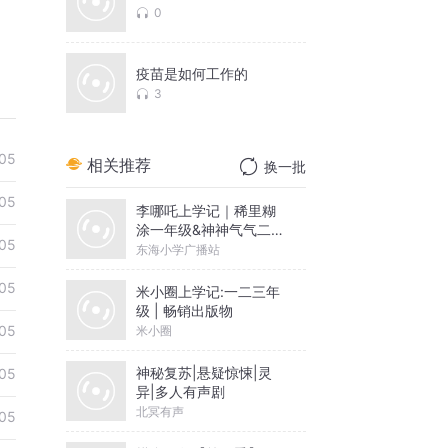
0
疫苗是如何工作的
3
05
相关推荐
换一批
05
李哪吒上学记｜稀里糊
涂一年级&神神气气二年
05
级
东海小学广播站
05
米小圈上学记:一二三年
级 | 畅销出版物
05
米小圈
神秘复苏|悬疑惊悚|灵
05
异|多人有声剧
北冥有声
05