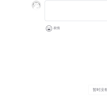
表情
暂时没