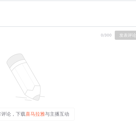
发表评
0
/
300
有评论，下载
喜马拉雅
与主播互动