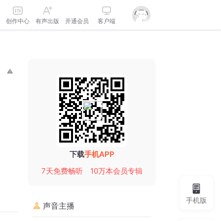
创作中心
有声出版
开通会员
客户端
下载
手机APP
7天免费畅听
10万本会员专辑
手机版
声音主播