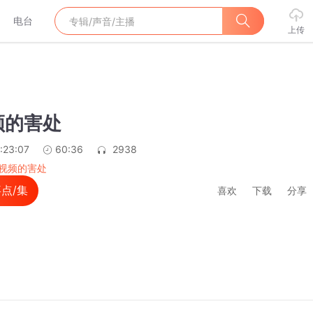
电台
上传
频的害处
:23:07
60:36
2938
视频的害处
点/集
喜欢
下载
分享