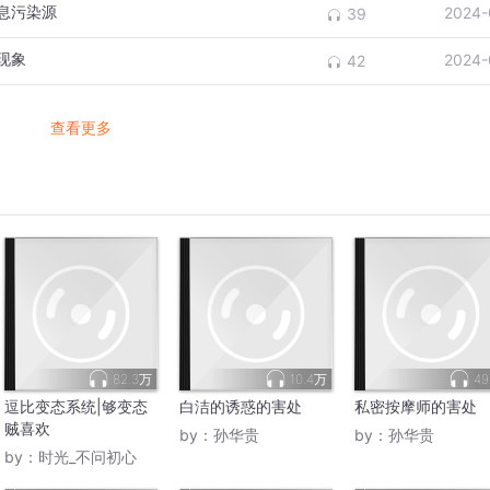
息污染源
2024-
39
现象
2024-
42
查看更多
82.3万
10.4万
49
逗比变态系统|够变态
白洁的诱惑的害处
私密按摩师的害处
贼喜欢
by：
孙华贵
by：
孙华贵
by：
时光_不问初心