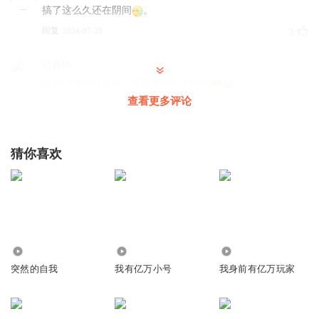
搞了这么久还在阴间
。
回复
2024-07-28
3
哈撒哈
故事情节起伏跌宕，还是比较精彩的啦
查看更多评论
回复
2024-07-26
3
听友372585799
猜你喜欢
什么玩意猪脚在阴间呆着呢
回复
2024-05-20
1
一场游戏梦_oj
可怜的无敌修为……
回复
515
9.82万
410
2025-12-05
0
突然的自我
我有亿万小号
我身前有亿万玩家
听友458381701
主角很奇葩，送人回家途中自己去了别的地方浪这么久