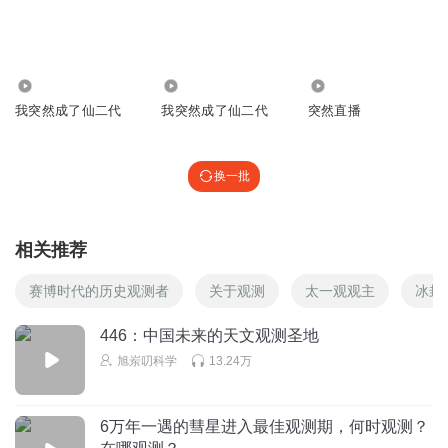
回复
2024-09-21
0
听友471706768
主角大脑差劲👎🏻
3382
6399
9841
我突然成了仙二代
我突然成了仙二代
突然直播
回复
2024-05-20
0
换一批
相关推荐
赛博时代的历史观测者
关于观测
太一观观主
冰封
446：中国未来的天文观测圣地
旭岽叨科学
13.24万
6万年一遇的彗星进入最佳观测期，何时观测？