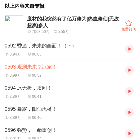
以上内容来自专辑
废材的我突然有了亿万修为|热血修仙|无敌
超爽|多人
免费订阅
7003.66万
5.55万
0592 昏迷，未来的画面！（下）
3.94万
06:03
0593 观测未来？冰家！
3.99万
06:52
0594 冰无极，质问！
3.86万
06:41
0595 暴露，阳仙虎杖！
3.89万
06:40
0596 强势，一拳重创！
3.91万
06:14