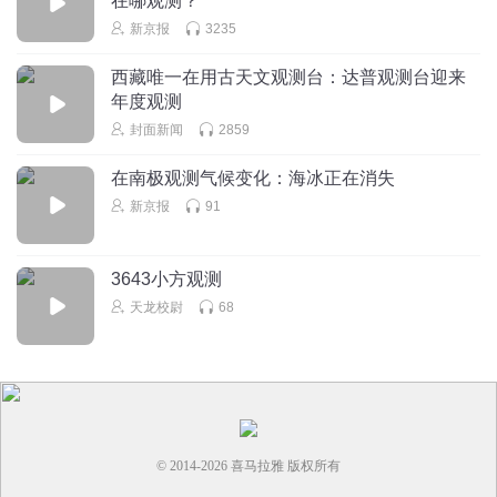
在哪观测？
新京报
3235
西藏唯一在用古天文观测台：达普观测台迎来
年度观测
封面新闻
2859
在南极观测气候变化：海冰正在消失
新京报
91
3643小方观测
天龙校尉
68
© 2014-
2026
喜马拉雅 版权所有