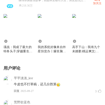
缠绵悱恻爱情故事，热血肆意都市人生，快意恩仇江湖岁月，剑气纵横仙侠长歌。你想听的，我都有！
加关注
218.36万
717.05万
8.68万
2.21亿
谍战：我成了最大的
我的系统好像来自外
高手下山：我有九个
特务头子|穿越重生|
星扶贫办丨爆笑脑洞
未婚妻|桃运爽文|美
开局系统爽文
丨都市逆袭爽文
女如云
用户评论
平平淡淡_kvr
牛皮也不打草稿，还几分胜算
回复
2025-09-27
3
荒野欲蓝色