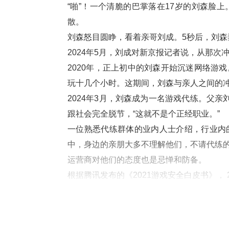
“啪”！一个清脆的巴掌落在17岁的刘森脸
散。
刘森怒目圆睁，看着亲哥刘成。5秒后，刘森
2024年5月，刘成对新京报记者说，从那次
2020年，正上初中的刘森开始沉迷网络游
玩十几个小时。这期间，刘森与亲人之间的
2024年3月，刘森成为一名游戏代练。父
跟社会完全脱节，“这就不是个正经职业。”
一位熟悉代练群体的业内人士介绍，行业内
中，身边的亲朋大多不理解他们，不请代练
运营商对他们的态度也是忌惮和防备。
根据腾讯发布的《2021游戏安全白皮书》， 
戏品类中，休闲类游戏工作室占比最多，高达
79.49%。
法律界人士指出，目前现行法律对游戏代练