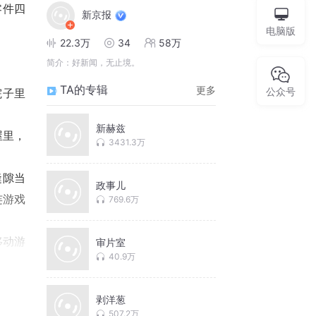
零件四
新京报
电脑版
22.3万
34
58万
简介：
好新闻，无止境。
TA的专辑
更多
公众号
院子里
新赫兹
屋里，
3431.3万
缝隙当
政事儿
连游戏
769.6万
移动游
审片室
40.9万
，占比
剥洋葱
507.2万