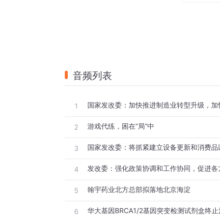
刘森说，工作室不到10个人，大部分是代练
上打游戏，一个姿势可以保持几个小时不动
“这是典型的代练们的日常。”一位熟悉代练
很少，“大专已是‘高学历’，多数都是中学没上
因为沟通少带来的情感障碍，也多见于代练
音频列表
开始网恋。对方经常会在逛街买东西之前向
识没多久，他已经陆陆续续给对方转了几万元
1
后来，网恋对象与那个代练分手，后者到网
多。
游戏代练，困在“局”中
2
在媒体报道中，职业代练群体也多以“社交面
3
代练：“基本都没上过大学，每天的生活就
4
后白天补补觉。”
白热化的竞争
翰宇药业北方总部拟落地北京海淀
5
“相当一部分代练，不是想当代练，而是不当
华大基因BRCA1/2基因突变检测试剂盒终
6
刘森成为代练之前，在家乡某汽车配件厂打