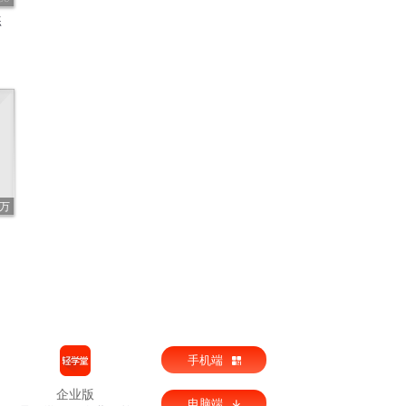
，绝大
练
时代练
及，代
2万
报记者
，而是
通过登
手机端
到代练
企业版
电脑端