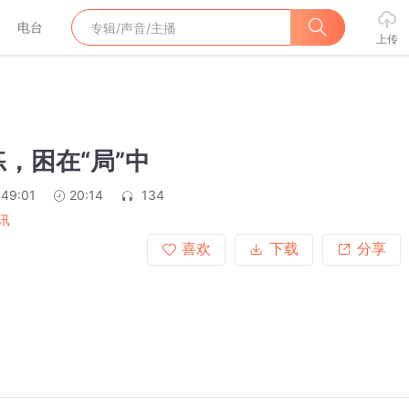
电台
上传
，困在“局”中
:49:01
20:14
134
讯
喜欢
下载
分享