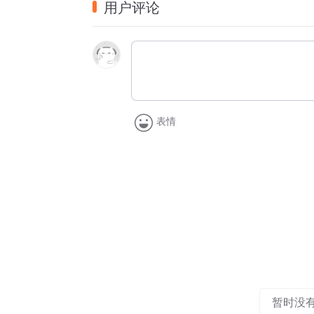
用户评论
老板与“领单”
2023年，16岁的刘森从高二辍学，每天
很长一段时间内，刘保天只有在饭点才能看
通。
2024年3月，刘森开始通过朋友在网上接单
2024年4月底，刘森决定接受网友的邀请
表情
刘森说，自己所在的工作室位于淄博市临淄
平日里，刘森过着日夜颠倒的生活，凌晨睡
得很低，每玩一局收费十元左右，每月三四
刘森说，购买代练服务的买家一般被称为“老
号代打，后者则是用自己的号与“老板”的号
儿”。
刘森每天从同事那儿“领单”，通常一打就是
父亲打时都不哭的刘森，玩游戏时候却总是忍
暂时没
为职业病。