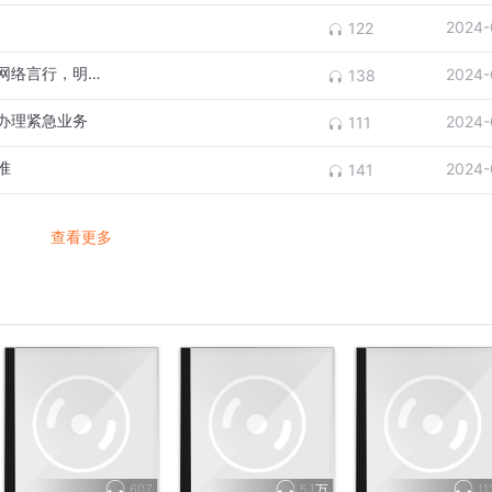
一天收入也是100多元，干代练也是100多元。
2024-
122
便挣点辛苦费，根本称不上是份职业;刘森却认为，他找到了一
多名人大代表呼吁出台《反网暴法》，规范网络言行，明确各方责任
2024-
138
现在打游戏打得心智就像个八九岁的小孩;刘森则表示，自己对
办理紧急业务
2024-
111
。刘森对记者表示，自己的同事们确实少有超过25岁。谈及未
准
2024-
141
没想好。等游戏打不动了再说。”
的出路感到愁苦，他明显感觉到身体在衰老，视力严重下降，手
查看更多
况差得不像一个年轻人。
在工作中缺乏成就感，并对当下的工作前景不满意都是正常的。
的存量争夺。
卷和收入萎缩是难以避免的。”上述业内人士感慨，社会上都说
至25岁。
位24岁的代练告诉新京报记者，自己目前的精力和体力已经支
能坚持玩十几个小时，反应速度也明显比不过20岁左右的同事
内人士介绍，2019年前后，行业内腰部人员月收入平均可达10
607
5.1万
11