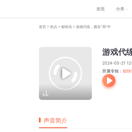
发现
分类
>
>
>
首页
热点
鲸快讯
游戏代练，困在“局”中
游戏代练
2024-05-21 12
所属专辑：
鲸快
声音简介