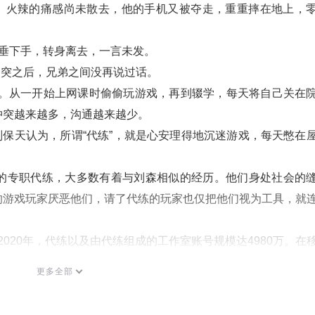
上。火辣的痛感尚未散去，他的手机又被夺走，重重摔在地上，
垂下手，转身离去，一言未发。
冲突之后，兄弟之间没再说过话。
戏。从一开始上网课时偷偷玩游戏，再到辍学，每天将自己关在
冲突越来越多，沟通越来越少。
亲刘保天认为，所谓“代练”，就是心安理得地沉迷游戏，每天憋在
的专职代练，大多数有着与刘森相似的经历。他们身处社会的
的游戏玩家厌恶他们，请了代练的玩家也仅把他们视为工具，就
2020年，代练以及由代练组成的工作室账号规模达4980万。在
53.79%。在PC端游品类中，休闲竞技类游戏工作室较为严重
更多全部
并无具体定义，这一群体在法律上处在灰色地带。