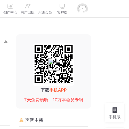
创作中心
有声出版
开通会员
客户端
下载
手机APP
7天免费畅听
10万本会员专辑
手机版
声音主播