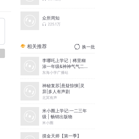
众所周知
拒绝沟
225.1万
相关推荐
换一批
论
李哪吒上学记｜稀里糊
步。
涂一年级&神神气气二年
单价定
级
东海小学广播站
神秘复苏|悬疑惊悚|灵
”的账
异|多人有声剧
高一点
北冥有声
米小圈上学记:一二三年
话。挨
级 | 畅销出版物
米小圈
”已成
摸金天师【第一季】