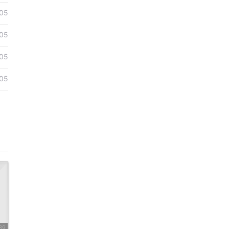
05
份自己
05
家人失
05
来，他
05
臂时而
因为整
打工人
撑不了
。
000
39