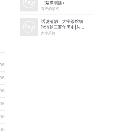
（紫襟演播）
在沙发
有声的紫襟
话说清朝丨大宇茶馆细
触，话
说清朝三百年历史|从努
尔哈赤到末代皇帝溥仪|
大宇茶馆
康熙雍正乾隆
，就此
，“认
05
还有很
05
的全职
05
晨，然
05
05
05