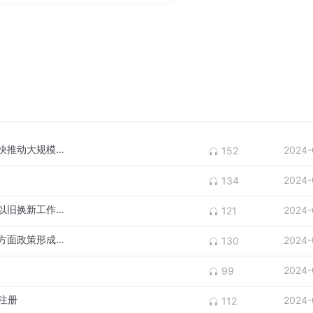
，也有帮着拉单的，最大的24岁，最小的15岁。他们每日半躺
。
群体的业内人士告诉新京报记者，许多代练都不太愿意与外界接
完。”
群体。上述业内人士说，有个代练此前在游戏里认识了一个异性
他抱怨钱不够，他每次都会询问对方缺多少钱，然后把钱转过去
钱，但是俩人连面都没见过。”
国家发改委：加快推进制造业转型升级，加快推动大规模设备更新
2024-
152
上花几万元购买了“挽回女友辅导”的课。类似的例子在代练圈
2024-
134
窄”等形象出现。北京青年报曾报道，某知情人士如此形容身边
国家发改委：将抓紧建立设备更新和消费品以旧换新工作机制
2024-
121
是吃饭、睡觉、打游戏，一天十几个小时捧着手机，从晚上到凌
发改委：强化政策协调和工作协同，促进各方面政策形成组合效应
2024-
130
2024-
99
代练不会也不愿意干别的。”熟悉代练群体的业内人士介绍。
止注册
2024-
112
了两个月工。那是刘保天跟他沟通数次，劝他接受的工作。