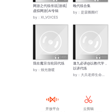
元左右，上游收入平均可达每月2万元，金
网游之代练传说|游戏|
晚代练合集
虚拟网游|AI专辑
by：
是霖圈圈吖
多数代练的收入被卡在了4000元左右，即
by：
XI_VOICES
产业链
在普通玩家的心中，游戏代练同样备受争议
国内某游戏公司高管陆桥向记者介绍，国内代
和代练工作室的业务形态还只包含装备代刷、
练又发展出了代上分、升段位类的业务。直
1495
500
针对不同的游戏，代练给普通玩家带来的影
我在魔宗当轮回代练
逢九必讲@以教代学，
说，代练会破坏部分游戏的公平竞技环境，
以讲代练
by：
烛光微暖
在上班”。
by：
大兵老师生命效能管理
玩家陈风是腾讯运营的MOBA类游戏《王者
MOBA类游戏设计师会制定一套计算方法，
录“老板”的账号，绕过计算方法，对低水平玩
陈风说，一旦对面出现代练，游戏对局往往会
开放平台
云剪辑
的核心原因。