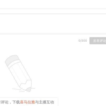
把自己关在独居的院子里打游戏，一玩就是十几个小时。
到儿子。为玩游戏，父子俩吵过架，也动过手，后来刘森选择
，正式成为一名代练。
，去山东淄博参加某游戏代练工作室。
发表评
0
/
300
区，在一间居民楼内。平时除了买日用品，就基本不踏出房门半
，中午起，吃饭主要靠上门做饭的阿姨解决。因为是新人，他的
千元的收入。
板”，而代练也分为游戏代练和陪玩。前者主要是代练登录“老板
组队，带领“老板”升级。目前刘森主要业务是陪玩，“因为收费会
十几个小时。期间除了跟游戏队友喊战术术语，几乎不再跟人说
不住流泪，因为他们长时间盯着屏幕，通常都眼睛干涩，“流泪
有评论，下载
喜马拉雅
与主播互动