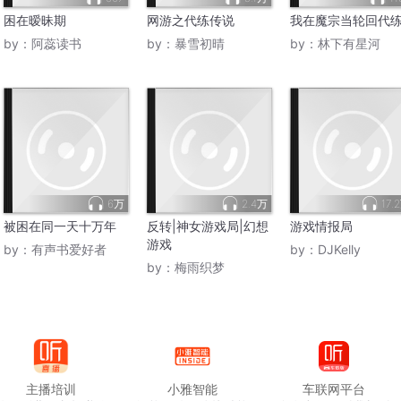
字塔尖上年入百万的也大有人在。如今，随着入行人员越来越多
困在暧昧期
网游之代练传说
我在魔宗当轮回代
by：
阿蕊读书
by：
暴雪初晴
by：
林下有星河
便是上游，平均月入能维持在1万元已经不错。
。
练行业大概是在2000年前后，网游随电脑普及时诞生的。当
战场指挥等。2010年前后，随着电子竞技和天梯排位概念普
到今天，代练行业又发展出了代练、陪玩等细分领域。
6万
2.4万
17.
响并不一样。网名为“宝哥聊游戏”的某游戏公司创始人对新京
被困在同一天十万年
反转|神女游戏局|幻想
游戏情报局
还会让有的游戏环境变得更加内卷，“让玩家觉得不是在玩游戏
游戏
by：
有声书爱好者
by：
DJKelly
by：
梅雨织梦
荣耀》的玩家，对于代练，他的负面观感很大。
让玩家尽可能与水平相当的对手对局。游戏代练的核心手段，是
家进行“降维打击”。
失去竞技性，呈一边倒的态势。这是普通的MOBA玩家抗拒遇
主播培训
小雅智能
车联网平台