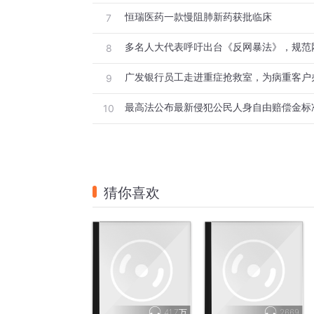
但刘森忽然就宣布辞职了。理由是：在工厂上班
恒瑞医药一款慢阻肺新药获批临床
7
刘保天觉得，儿子去做代练，就是打游戏顺
8
视之为“事业”的工作。刘保天对记者说，他
望，不恨他们但也不想再获取他们的理解。
广发银行员工走进重症抢救室，为病重客户
9
只有谈到未来时，父子俩的说法才相对一致
最高法公布最新侵犯公民人身自由赔偿金标
10
的语气中透露着迷茫：“先过好当下，未来还
据北京青年报报道，专职代练菜菜也对自己
抽痛，烟瘾越来越大，咳嗽得厉害，身体状
熟悉代练群体的业内人士说，目前代练群体
猜你喜欢
个行业已经过了高速发展时期，进入了残酷
“无论哪个职业，争夺存量都是残酷的，内
有“35岁危机”，但在代练行业，这个岁数被降
行业内很少能见到25岁以上的游戏代练。一
每天十几个小时的高强度游戏，并且即便每天
收入萎缩是代练们面临的更现实难题。相关业
41.7万
2669