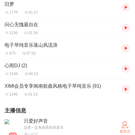
旧梦
1770
01:17
问心无愧最自在
1136
01:36
电子琴纯音乐落山风流浪
875
07:52
心雨DJ (2)
2146
04:15
XIMI会员专享闽南歌曲风格电子琴纯音乐 (91)
1146
01:13
主播信息
只爱好声音
这里一定有你喜欢的音乐
加关注
3.87万