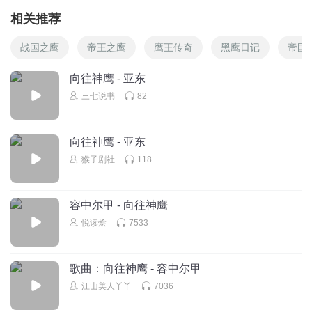
相关推荐
战国之鹰
帝王之鹰
鹰王传奇
黑鹰日记
帝国
向往神鹰 - 亚东
三七说书
82
向往神鹰 - 亚东
猴子剧社
118
容中尔甲 - 向往神鹰
悦读烩
7533
歌曲：向往神鹰 - 容中尔甲
江山美人丫丫
7036