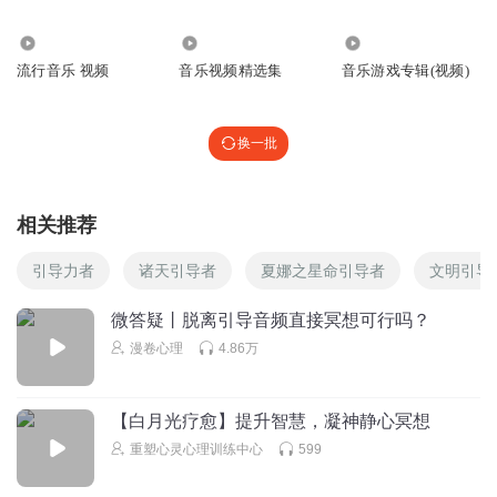
15.84万
1918
2023
流行音乐 视频
音乐视频精选集
音乐游戏专辑(视频)
换一批
相关推荐
引导力者
诸天引导者
夏娜之星命引导者
文明引导
微答疑丨脱离引导音频直接冥想可行吗？
漫卷心理
4.86万
【白月光疗愈】提升智慧，凝神静心冥想
重塑心灵心理训练中心
599