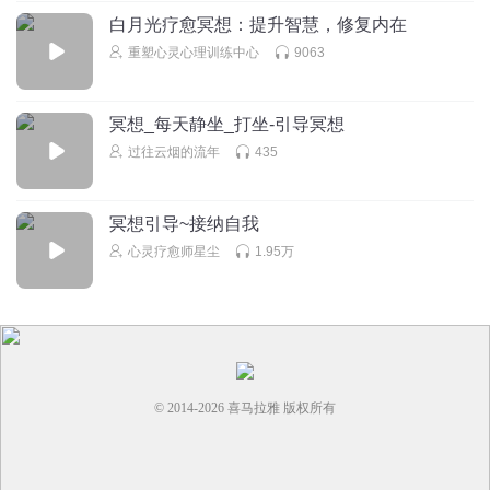
白月光疗愈冥想：提升智慧，修复内在
重塑心灵心理训练中心
9063
冥想_每天静坐_打坐-引导冥想
过往云烟的流年
435
冥想引导~接纳自我
心灵疗愈师星尘
1.95万
© 2014-
2026
喜马拉雅 版权所有