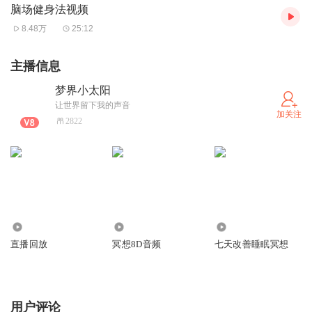
脑场健身法视频
8.48万
25:12
主播信息
梦界小太阳
让世界留下我的声音
加关注
2822
2.94万
6.63万
1.24万
直播回放
冥想8D音频
七天改善睡眠冥想
用户评论