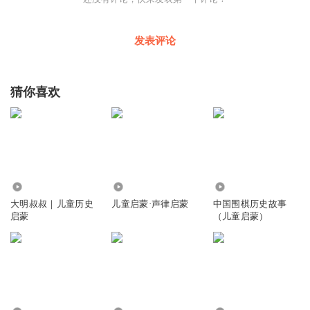
发表评论
猜你喜欢
5849
5568
17.85万
大明叔叔｜儿童历史
儿童启蒙·声律启蒙
中国围棋历史故事
启蒙
（儿童启蒙）