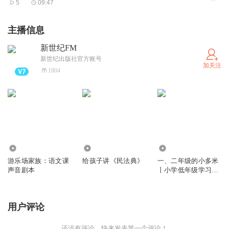
5
09:47
主播信息
新世纪FM
新世纪出版社官方账号
加关注
1804
279
1.07万
1250
游乐场家族：语文课
给孩子讲《民法典》
一、二年级的小多米
声音剧本
丨小学低年级学习启
蒙成长小说
用户评论
还没有评论，快来发表第一个评论！