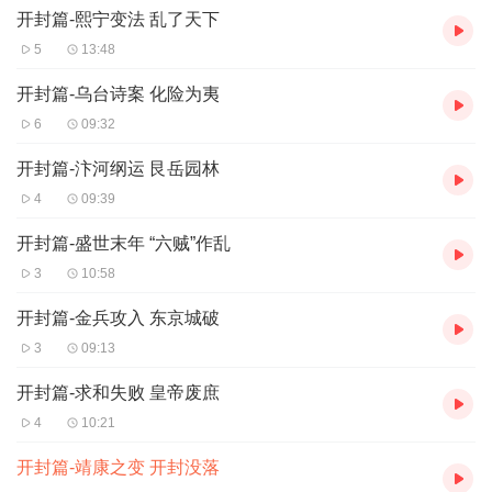
开封篇-熙宁变法 乱了天下
5
13:48
开封篇-乌台诗案 化险为夷
6
09:32
开封篇-汴河纲运 艮岳园林
4
09:39
开封篇-盛世末年 “六贼”作乱
3
10:58
开封篇-金兵攻入 东京城破
3
09:13
开封篇-求和失败 皇帝废庶
4
10:21
开封篇-靖康之变 开封没落