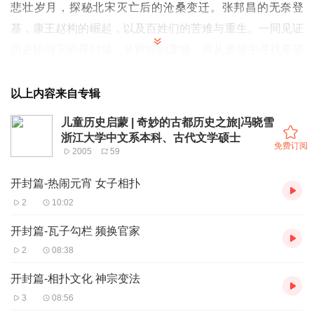
悲壮岁月，探秘北宋灭亡后的沧桑变迁。张邦昌的无奈登
基，康王赵构的崛起，以及百姓们的苦难与重生。一同见证
历史轮回下的开封城，从辉煌到废墟，再从废墟中寻找希望
的火种。故宫暗淡，皇族北掳，民间哀鸿遍野，却也有不屈
与重生的故事。跟随我们的脚步，走进那段复杂情感交织的
以上内容来自专辑
古都之旅，体会历史的重量，感受人性的光辉。变迁中的开
儿童历史启蒙 | 奇妙的古都历史之旅|冯晓雪
封，藏着多少未了的情缘与遗憾？旅程未完，故事待续，咱
浙江大学中文系本科、古代文学硕士
免费订阅
2005
59
们下一站见。
02:04 建炎初期的困境：东京城的残破与金人的威胁
开封篇-热闹元宵 女子相扑
04:07 北宋灭亡后的耻辱：金国的俘虏与自我保护的行为
2
10:02
06:10 东京城的回忆：小游与宋斌的告别与杨玉的相遇
开封篇-瓦子勾栏 频换官家
08:13 考古奇迹揭秘：北宋古城开封的地下三米之上，隐藏
2
08:38
着几座城池！
开封篇-相扑文化 神宗变法
3
08:56