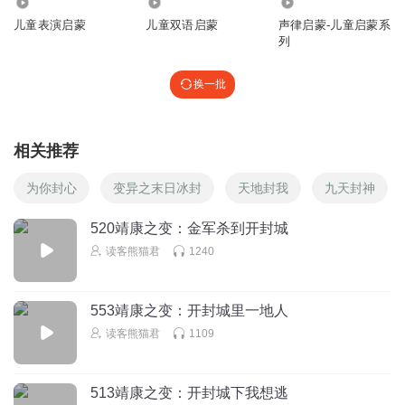
1.19万
714
9405
儿童表演启蒙
儿童双语启蒙
声律启蒙-儿童启蒙系
列
换一批
相关推荐
为你封心
变异之末日冰封
天地封我
九天封神
520靖康之变：金军杀到开封城
读客熊猫君
1240
553靖康之变：开封城里一地人
读客熊猫君
1109
513靖康之变：开封城下我想逃