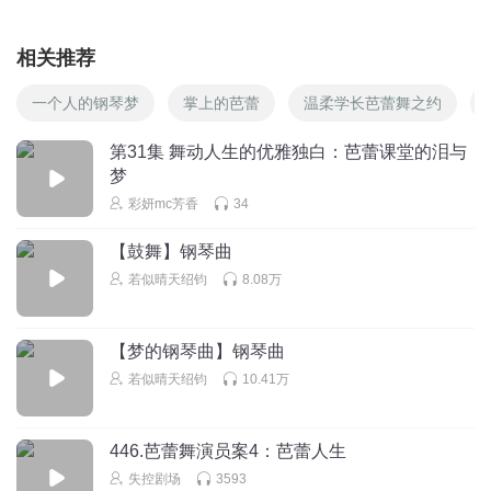
相关推荐
一个人的钢琴梦
掌上的芭蕾
温柔学长芭蕾舞之约
第31集 舞动人生的优雅独白：芭蕾课堂的泪与
梦
彩妍mc芳香
34
【鼓舞】钢琴曲
若似晴天绍钧
8.08万
【梦的钢琴曲】钢琴曲
若似晴天绍钧
10.41万
446.芭蕾舞演员案4：芭蕾人生
失控剧场
3593