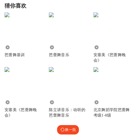
猜你喜欢
161.91万
46.47万
3511
芭蕾舞基训
芭蕾舞音乐
安塞美《芭蕾舞晚
会》
2245
1.08万
7.81万
安塞美《芭蕾舞晚
陈立讲音乐：动听的
北京舞蹈学院芭蕾舞
会》
芭蕾舞音乐
考级1-8级
换一批