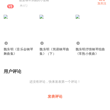
酷爱钢琴乐曲的小迷糊
加关注
972
1.50万
3.74万
635
魏东明《音乐会钢琴
魏东明《简易钢琴曲
魏东明抒情钢琴组曲
舞曲集》
集》（下）
《常熟小夜曲》
用户评论
还没有评论，快来发表第一个评论！
发表评论