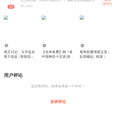
生活有心者。AI有声书制作人，广播剧专业后期制作人
加关注
3.68万
38.99万
6444
18.70万
燕王日记：今天也在
【全本免费】闻一多
相爷想要传国玉玺 |
努力造反 | 系统流 |
中国神话十五讲|清华
乱世崛起 | 权谋 | 纯
种田人 | 职业 | 穿越 |
百年经典|霏恋你读书
爱 | 篡位路上撩真火
断亲 | 反套路 | 多播
笔记
剧
用户评论
还没有评论，快来发表第一个评论！
发表评论