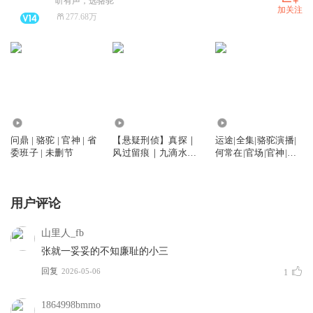
听有声，选骆驼
加关注
277.68万
879.71万
1.96万
105.04万
问鼎 | 骆驼 | 官神 | 省
【悬疑刑侦】真探｜
运途|全集|骆驼演播|
委班子 | 未删节
风过留痕｜九滴水｜
何常在|官场|官神|问
骆驼｜尸案调查
鼎|官运|
用户评论
山里人_fb
张就一妥妥的不知廉耻的小三
回复
2026-05-06
1
1864998bmmo