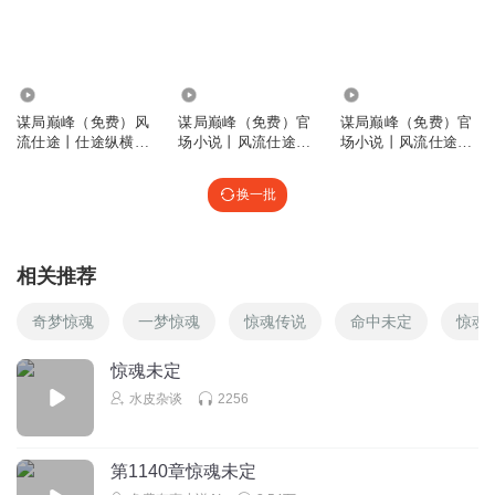
162.25万
57.81万
4.07万
谋局巅峰（免费）风
谋局巅峰（免费）官
谋局巅峰（免费）官
流仕途丨仕途纵横丨
场小说丨风流仕途丨
场小说丨风流仕途丨
官场小说
仕途纵横
仕途纵横
换一批
相关推荐
奇梦惊魂
一梦惊魂
惊魂传说
命中未定
惊魂
惊魂未定
水皮杂谈
2256
第1140章惊魂未定