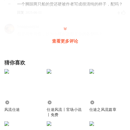
一个脚踩两只船的货还硬被作者写成很清纯的样子，配吗？
回复
2025-06-11
0
Songguanyao
都是自作自受，以为小林永远都是你的备胎吗？
查看更多评论
回复
2024-09-28
0
猜你喜欢
6.36万
11.05万
71.64万
风流仕途
仕途风流丨官场小说
仕途之风流篇章
丨免费