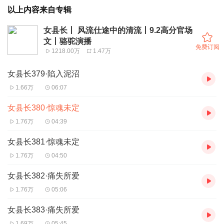
以上内容来自专辑
女县长丨 风流仕途中的清流丨9.2高分官场
文丨骆驼演播
免费订阅
1218.00万
1.47万
女县长379·陷入泥沼
1.66万
06:07
女县长380·惊魂未定
1.76万
04:39
女县长381·惊魂未定
1.76万
04:50
女县长382·痛失所爱
1.76万
05:06
女县长383·痛失所爱
1.69万
05:45