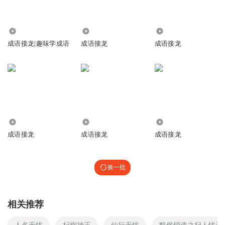
2.57万
56.15万
10.07万
成语接龙|趣味学成语
成语接龙
成语接龙
1.99万
4385
1455
成语接龙
成语接龙
成语接龙
换一批
相关推荐
人名无忧
杞柳神王
仙行无忧
黯然销魂之杞人忧天