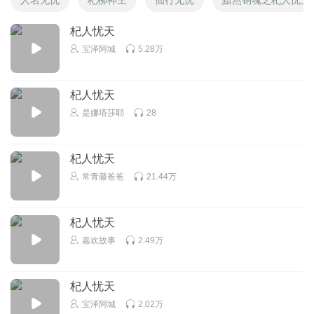
杞人忧天
宝泽阿城
5.28万
杞人忧天
是娜塔莎耶
28
杞人忧天
常青藤爸爸
21.44万
杞人忧天
嘉欢故事
2.49万
杞人忧天
宝泽阿城
2.02万