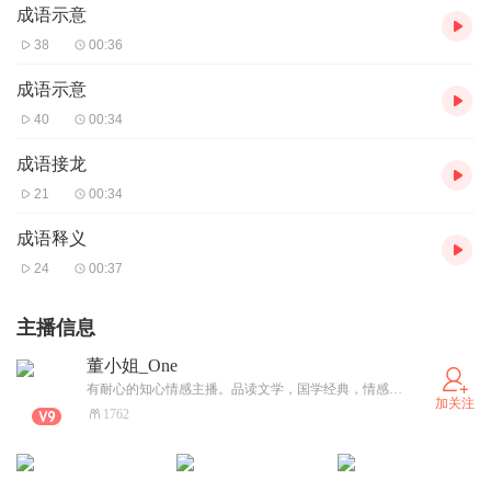
成语示意
38
00:36
成语示意
40
00:34
成语接龙
21
00:34
成语释义
24
00:37
主播信息
董小姐_One
有耐心的知心情感主播。品读文学，国学经典，情感故事，用声音传递温暖和健康，用声音传递能量和爱。关注我陪您入眠，您的点赞和订阅给我动力创作书香哄睡
加关注
1762